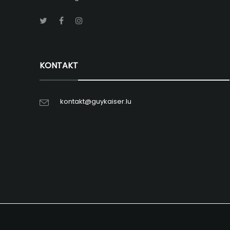
KONTAKT
kontakt@guykaiser.lu