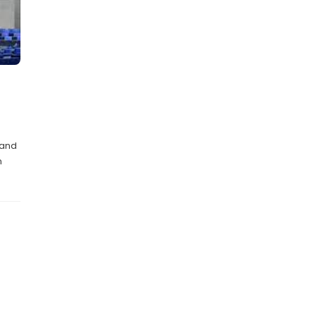
land
n