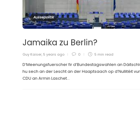
Aussepolitik
Jamaika zu Berlin?
Guy Kaiser
,
5 years ago
0
5 min
read
D’Meenungsfuerscher fir d’Bundestagswahlen an Däitsch
hu sech an der Lescht an der Haaptsaach op d’Nullitéit vu
CDU an Armin Laschet...