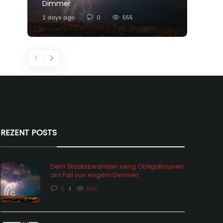
Dimmer
Feier
2 days ago
0
555
4 days
REZENT POSTS
Dem Staatsbeamten seng Obligatiounen
am Fall vun engem Dimmer
0
555