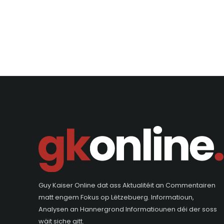
Guy Kaiser Online dat ass Aktualitéit an Commentairen
matt engem Fokus op Lëtzebuerg. Informatioun,
Analysen an Hannergrond Informatiounen déi der soss
wäit siche gitt.