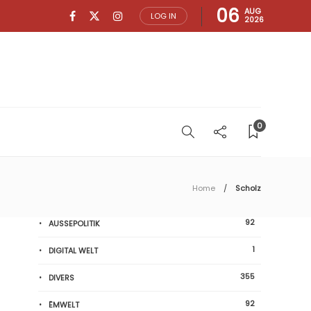
06
AUG
LOG IN
2026
0
Home
Scholz
92
AUSSEPOLITIK
1
DIGITAL WELT
355
DIVERS
92
ËMWELT