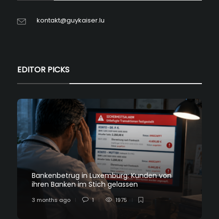
kontakt@guykaiser.lu
EDITOR PICKS
Bankenbetrug in Luxemburg: Kunden von
ihren Banken im Stich gelassen
3 months ago
1
1975