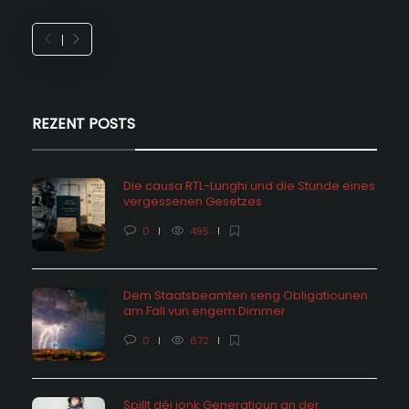
REZENT POSTS
Die causa RTL-Lunghi und die Stunde eines
vergessenen Gesetzes
0
495
Dem Staatsbeamten seng Obligatiounen
am Fall vun engem Dimmer
0
672
Spillt déi jonk Generatioun an der