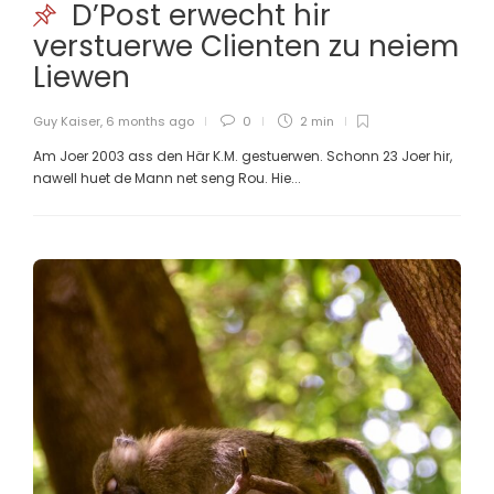
D’Post erwecht hir
verstuerwe Clienten zu neiem
Liewen
Guy Kaiser
,
6 months ago
0
2 min
Am Joer 2003 ass den Här K.M. gestuerwen. Schonn 23 Joer hir,
nawell huet de Mann net seng Rou. Hie...