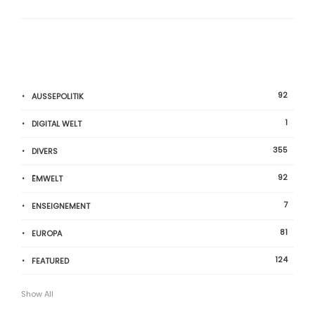
92
AUSSEPOLITIK
1
DIGITAL WELT
355
DIVERS
92
ËMWELT
7
ENSEIGNEMENT
81
EUROPA
124
FEATURED
Show All