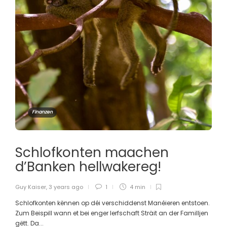
Finanzen
Schlofkonten maachen
d’Banken hellwakereg!
Guy Kaiser
,
3 years ago
1
4 min
Schlofkonten kënnen op déi verschiddenst Manéieren entstoen.
Zum Beispill wann et bei enger Ierfschaft Sträit an der Familljen
gëtt. Da...