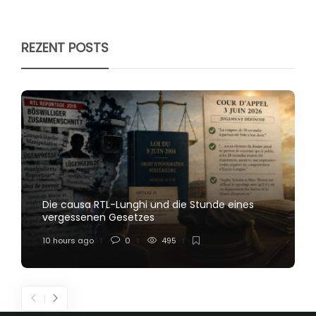
REZENT POSTS
Die causa RTL-Lunghi und die Stunde eines
vergessenen Gesetzes
10 hours ago
0
495