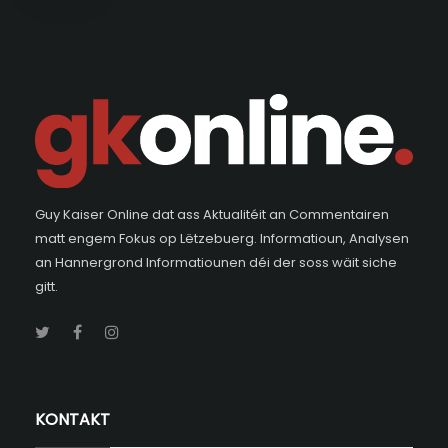
Guy Kaiser Online dat ass Aktualitéit an Commentairen
matt engem Fokus op Lëtzebuerg. Informatioun, Analysen
an Hannergrond Informatiounen déi der soss wäit siche
gitt.
KONTAKT