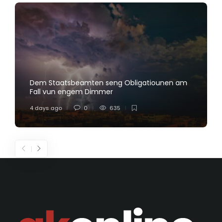
Dem Staatsbeamten seng Obligatiounen am
Fall vun engem Dimmer
4 days ago
0
635