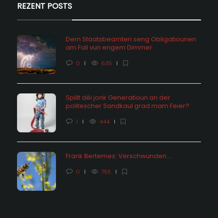
REZENT POSTS
Dem Staatsbeamten seng Obligatiounen
am Fall vun engem Dimmer
0
635
Spillt déi jonk Generatioun an der
politescher Sandkaul grad mam Feier?
1
444
Frank Bertemes: Verschwunden….
0
755