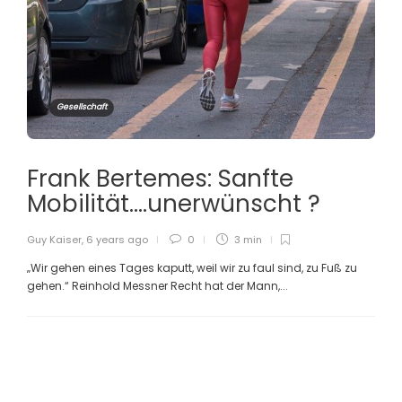
Gesellschaft
Frank Bertemes: Sanfte
Mobilität….unerwünscht ?
Guy Kaiser
,
6 years ago
0
3 min
„Wir gehen eines Tages kaputt, weil wir zu faul sind, zu Fuß zu
gehen.“ Reinhold Messner Recht hat der Mann,...