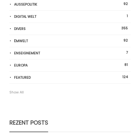
92
AUSSEPOLITIK
1
DIGITAL WELT
355
DIVERS
92
ËMWELT
7
ENSEIGNEMENT
81
EUROPA
124
FEATURED
Show All
REZENT POSTS