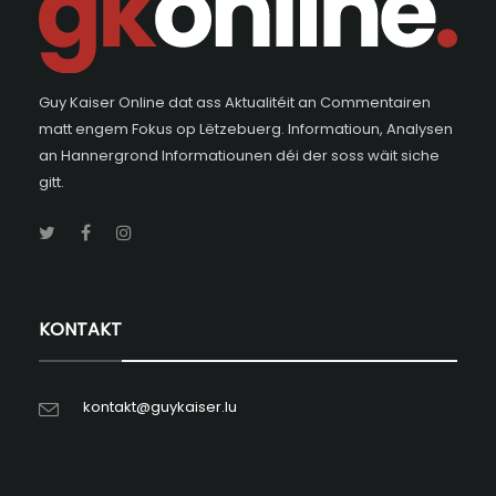
Guy Kaiser Online dat ass Aktualitéit an Commentairen
matt engem Fokus op Lëtzebuerg. Informatioun, Analysen
an Hannergrond Informatiounen déi der soss wäit siche
gitt.
KONTAKT
kontakt@guykaiser.lu