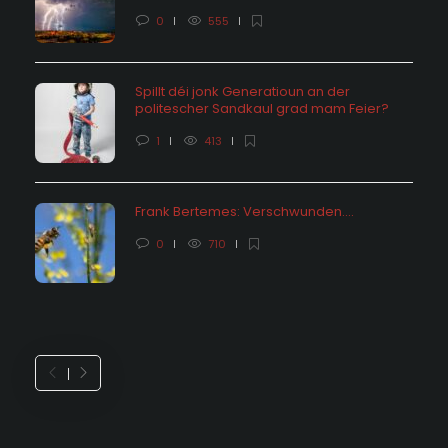
0
555
Spillt déi jonk Generatioun an der
politescher Sandkaul grad mam Feier?
1
413
Frank Bertemes: Verschwunden….
0
710