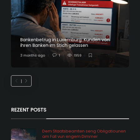
Bankenbetrug in Luxemburg: Kunden von
ihren Banken im Stich gelassen
3 months ago
1
1959
REZENT POSTS
Dem Staatsbeamten seng Obligatiounen
am Fall vun engem Dimmer