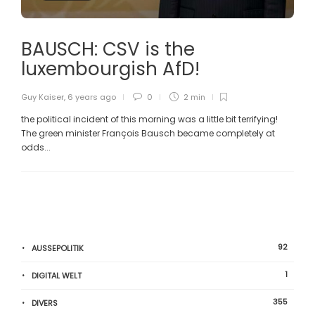
BAUSCH: CSV is the
luxembourgish AfD!
Guy Kaiser
,
6 years ago
0
2 min
the political incident of this morning was a little bit terrifying!
The green minister François Bausch became completely at
odds...
92
AUSSEPOLITIK
1
DIGITAL WELT
355
DIVERS