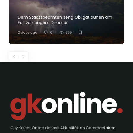
Dem Staatsbeamten seng Obligatiounen am
Fall vun engem Dimmer
2 days ago
0
555
Guy Kaiser Online dat ass Aktualitéit an Commentairen