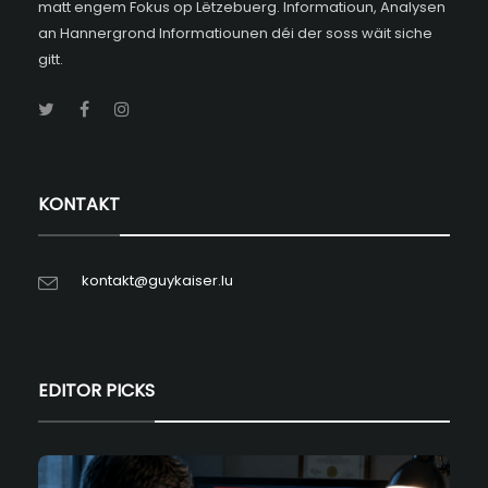
matt engem Fokus op Lëtzebuerg. Informatioun, Analysen
an Hannergrond Informatiounen déi der soss wäit siche
gitt.
KONTAKT
kontakt@guykaiser.lu
EDITOR PICKS