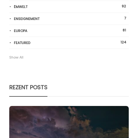
92
ËMWELT
7
ENSEIGNEMENT
81
EUROPA
124
FEATURED
Show All
REZENT POSTS