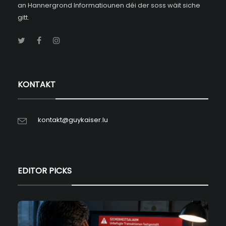
an Hannergrond Informatiounen déi der soss wäit siche
gitt.
KONTAKT
kontakt@guykaiser.lu
EDITOR PICKS