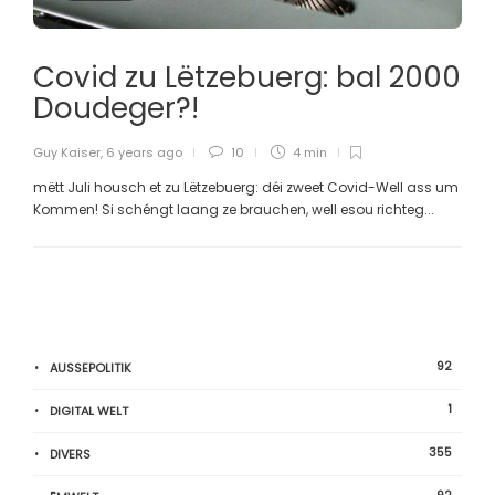
Covid zu Lëtzebuerg: bal 2000
Doudeger?!
Guy Kaiser
,
6 years ago
10
4 min
mëtt Juli housch et zu Lëtzebuerg: déi zweet Covid-Well ass um
Kommen! Si schéngt laang ze brauchen, well esou richteg...
92
AUSSEPOLITIK
1
DIGITAL WELT
355
DIVERS
92