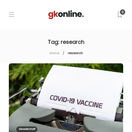
0
Tag:
research
Home
research
Gesellschaft