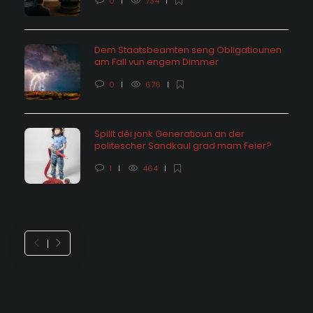
0
734
Dem Staatsbeamten seng Obligatiounen
am Fall vun engem Dimmer
0
676
Spillt déi jonk Generatioun an der
politescher Sandkaul grad mam Feier?
1
464