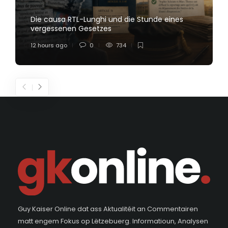
Die causa RTL-Lunghi und die Stunde eines
vergessenen Gesetzes
12 hours ago
0
734
Guy Kaiser Online dat ass Aktualitéit an Commentairen
matt engem Fokus op Lëtzebuerg. Informatioun, Analysen