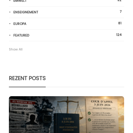
ËMWELT
7
ENSEIGNEMENT
81
EUROPA
124
FEATURED
Show All
REZENT POSTS