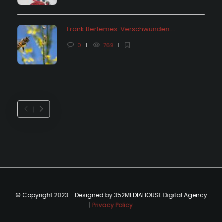
Frank Bertemes: Verschwunden….
0
769
© Copyright 2023 - Designed by 352MEDIAHOUSE Digital Agency
|
Privacy Policy