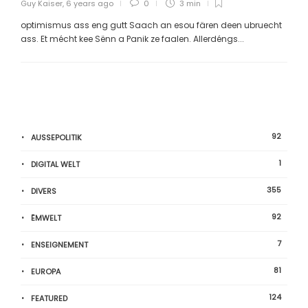
Guy Kaiser
,
6 years ago
0
3 min
optimismus ass eng gutt Saach an esou fären deen ubruecht
ass. Et mécht kee Sënn a Panik ze faalen. Allerdéngs...
92
AUSSEPOLITIK
1
DIGITAL WELT
355
DIVERS
92
ËMWELT
7
ENSEIGNEMENT
81
EUROPA
124
FEATURED