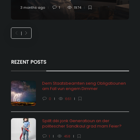
3 months ago
1
1974
REZENT POSTS
Dem Staatsbeamten seng Obligatiounen
am Fall vun engem Dimmer
0
661
Spillt déi jonk Generatioun an der
politescher Sandkaul grad mam Feier?
1
458