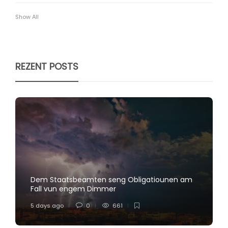
Show All
REZENT POSTS
Dem Staatsbeamten seng Obligatiounen am
Fall vun engem Dimmer
5 days ago
0
661