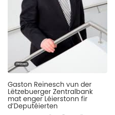
Finanzen
Gaston Reinesch vun der
Lëtzebuerger Zentralbank
mat enger Léierstonn fir
d’Deputéierten