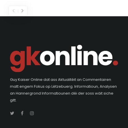
Guy Kaiser Online dat ass Aktualitéit an Commentairen
matt engem Fokus op Lëtzebuerg. Informatioun, Analysen
an Hannergrond Informatiounen déi der soss wäit siche
gitt.