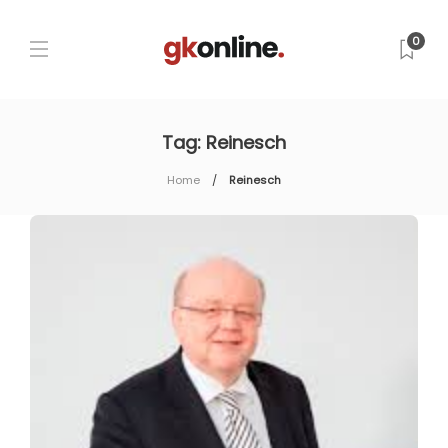
0
Tag:
Reinesch
Home
Reinesch