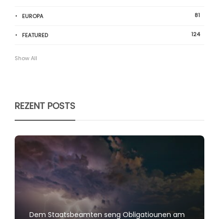
81
EUROPA
124
FEATURED
Show All
REZENT POSTS
Dem Staatsbeamten seng Obligatiounen am