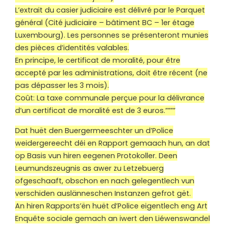
L’extrait du casier judiciaire est délivré par le Parquet
général (Cité judiciaire – bâtiment BC – 1er étage
Luxembourg). Les personnes se présenteront munies
des pièces d’identités valables.
En principe, le certificat de moralité, pour être
accepté par les administrations, doit être récent (ne
pas dépasser les 3 mois).
Coût: La taxe communale perçue pour la délivrance
d’un certificat de moralité est de 3 euros.””””
Dat huët den Buergermeeschter un d’Police
weidergereecht déi en Rapport gemaach hun, an dat
op Basis vun hiren eegenen Protokoller. Deen
Leumundszeugnis as awer zu Letzebuerg
ofgeschaaft, obschon en nach gelegentlech vun
verschiden auslänneschen Instanzen gefrot gët.
An hiren Rapports’ën huët d’Police eigentlech eng Art
Enquête sociale gemach an iwert den Liéwenswandel