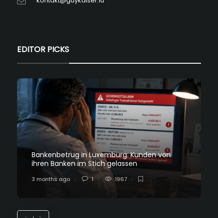
kontakt@guykaiser.lu
EDITOR PICKS
Bankenbetrug in Luxemburg: Kunden von
ihren Banken im Stich gelassen
3 months ago
1
1967