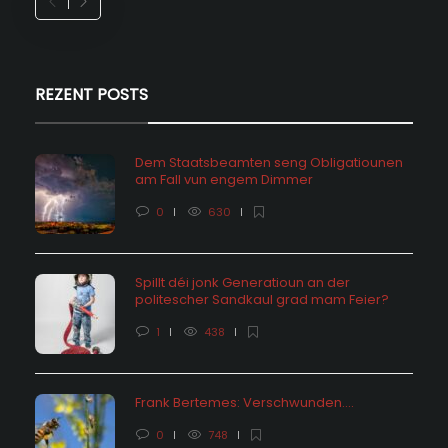
REZENT POSTS
Dem Staatsbeamten seng Obligatiounen
am Fall vun engem Dimmer
0
630
Spillt déi jonk Generatioun an der
politescher Sandkaul grad mam Feier?
1
438
Frank Bertemes: Verschwunden….
0
748