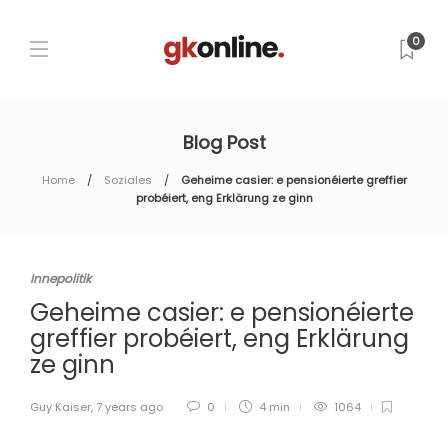
0
Blog Post
Home
Soziales
Geheime casier: e pensionéierte greffier
probéiert, eng Erklärung ze ginn
Innepolitik
Geheime casier: e pensionéierte
greffier probéiert, eng Erklärung
ze ginn
Guy Kaiser
,
7 years ago
0
4 min
1064