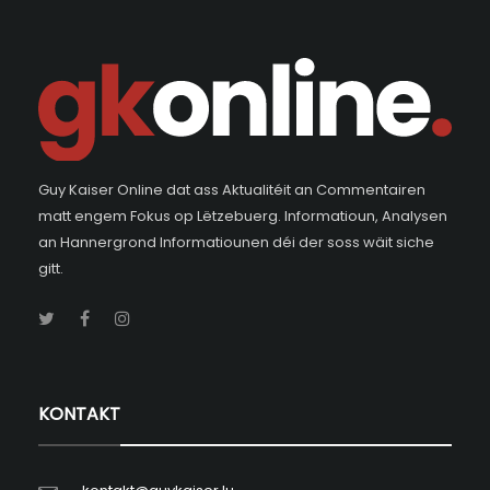
Guy Kaiser Online dat ass Aktualitéit an Commentairen
matt engem Fokus op Lëtzebuerg. Informatioun, Analysen
an Hannergrond Informatiounen déi der soss wäit siche
gitt.
KONTAKT