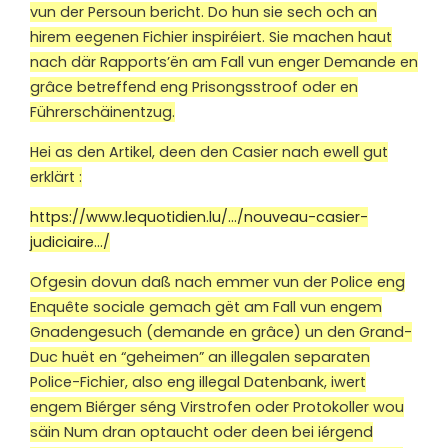
vun der Persoun bericht. Do hun sie sech och an
hirem eegenen Fichier inspiréiert. Sie machen haut
nach där Rapports’ën am Fall vun enger Demande en
grâce betreffend eng Prisongsstroof oder en
Führerschäinentzug.
Hei as den Artikel, deen den Casier nach ewell gut
erklärt :
https://www.lequotidien.lu/…/nouveau-casier-
judiciaire…/
Ofgesin dovun daß nach emmer vun der Police eng
Enquête sociale gemach gët am Fall vun engem
Gnadengesuch (demande en grâce) un den Grand-
Duc huët en “geheimen” an illegalen separaten
Police-Fichier, also eng illegal Datenbank, iwert
engem Biérger séng Virstrofen oder Protokoller wou
säin Num dran optaucht oder deen bei iérgend