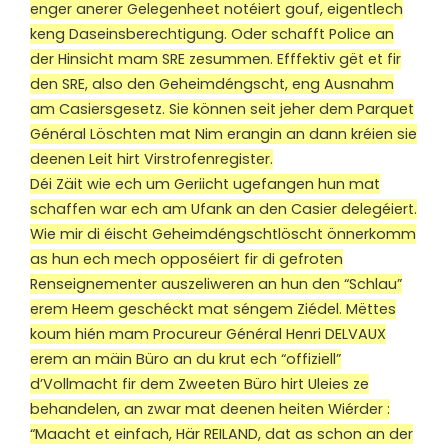
enger anerer Gelegenheet notéiert gouf, eigentlech
keng Daseinsberechtigung. Oder schafft Police an
der Hinsicht mam SRE zesummen. Efffektiv gët et fir
den SRE, also den Geheimdéngscht, eng Ausnahm
am Casiersgesetz. Sie können seit jeher dem Parquet
Général Löschten mat Nim erangin an dann kréien sie
deenen Leit hirt Virstrofenregister.
Déi Zäit wie ech um Geriicht ugefangen hun mat
schaffen war ech am Ufank an den Casier delegéiert.
Wie mir di éischt Geheimdéngschtlöscht önnerkomm
as hun ech mech opposéiert fir di gefroten
Renseignementer auszeliweren an hun den “Schlau”
erem Heem geschéckt mat séngem Ziédel. Mëttes
koum hién mam Procureur Général Henri DELVAUX
erem an mäin Büro an du krut ech “offiziell”
d’Vollmacht fir dem Zweeten Büro hirt Uleies ze
behandelen, an zwar mat deenen heiten Wiérder :
“Maacht et einfach, Här REILAND, dat as schon an der