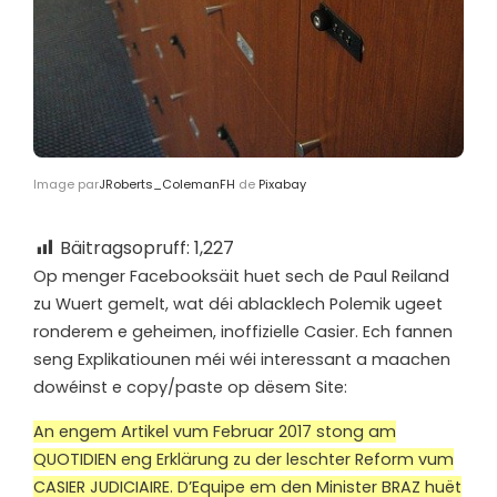
Image par
JRoberts_ColemanFH
de
Pixabay
Bäitragsopruff:
1,227
O
p menger Facebooksäit huet sech de Paul Reiland
zu Wuert gemelt, wat déi ablacklech Polemik ugeet
ronderem e geheimen, inoffizielle Casier. Ech fannen
seng Explikatiounen méi wéi interessant a maachen
dowéinst e copy/paste op dësem Site:
An engem Artikel vum Februar 2017 stong am
QUOTIDIEN eng Erklärung zu der leschter Reform vum
CASIER JUDICIAIRE. D’Equipe em den Minister BRAZ huët