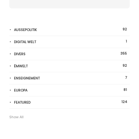
92
AUSSEPOLITIK
1
DIGITAL WELT
355
DIVERS
92
ËMWELT
7
ENSEIGNEMENT
81
EUROPA
124
FEATURED
Show All