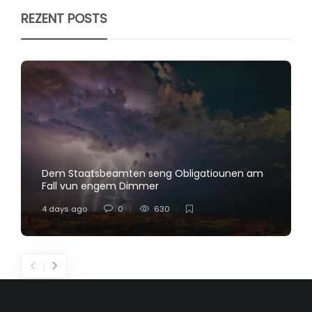
REZENT POSTS
Dem Staatsbeamten seng Obligatiounen am
Fall vun engem Dimmer
4 days ago
0
630