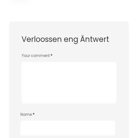
Verloossen eng Äntwert
Your comment
*
Name
*