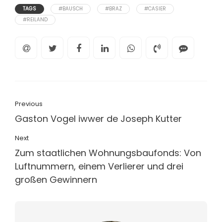
TAGS
#BAUSCH
#BRAZ
#CASIER
#REILAND
Previous
Gaston Vogel iwwer de Joseph Kutter
Next
Zum staatlichen Wohnungsbaufonds: Von
Luftnummern, einem Verlierer und drei
großen Gewinnern