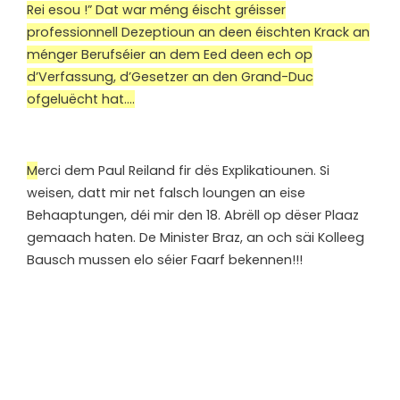
Rei esou !” Dat war méng éischt gréisser
professionnell Dezeptioun an deen éischten Krack an
ménger Berufséier an dem Eed deen ech op
d’Verfassung, d’Gesetzer an den Grand-Duc
ofgeluëcht hat….
M
erci dem Paul Reiland fir dës Explikatiounen. Si
weisen, datt mir net falsch loungen an eise
Behaaptungen, déi mir den 18. Abrëll op dëser Plaaz
gemaach haten. De Minister Braz, an och säi Kolleeg
Bausch mussen elo séier Faarf bekennen!!!