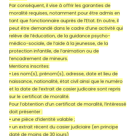
Par conséquent, il vise à offrir les garanties de
moralité requises, notamment pour être admis en
tant que fonctionnaire auprès de l’Etat. En outre, il
peut être demandé dans le cadre d’une activité qui
relève de l’éducation, de la guidance psycho-
médico-sociale, de l’aide à la jeunesse, de la
protection infantile, de l’animation ou de
l’encadrement de mineurs.
Mentions inscrites:
• Les nom(s), prénom(s), adresse, date et lieu de
naissance, nationalité, état civil ainsi que le numéro
et la date de l’extrait de casier judicaire sont repris
sur le certificat de moralité.
Pour l’obtention d’un certificat de moralité, l’intéressé
doit présenter :
• une pièce d’identité valable ;
• un extrait récent du casier judiciaire (en principe
daté de moins de 30 jours)