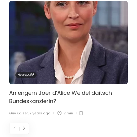
Aussepolitik
An engem Joer d’Alice Weidel däitsch
Bundeskanzlerin?
Guy Kaiser
,
2 years ago
2 min