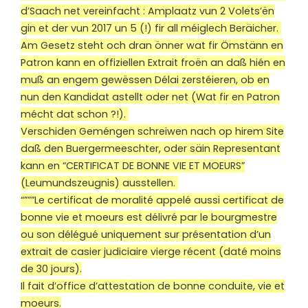
d’Saach net vereinfacht : Amplaatz vun 2 Volets’ën
gin et der vun 2017 un 5 (!) fir all méiglech Beräicher.
Am Gesetz steht och dran önner wat fir Ömstänn en
Patron kann en offiziellen Extrait froën an daß hién en
muß an engem gewëssen Délai zerstéieren, ob en
nun den Kandidat astellt oder net (Wat fir en Patron
mécht dat schon ?!).
Verschiden Geméngen schreiwen nach op hirem Site
daß den Buergermeeschter, oder säin Representant
kann en “CERTIFICAT DE BONNE VIE ET MOEURS”
(Leumundszeugnis) ausstellen.
“”””Le certificat de moralité appelé aussi certificat de
bonne vie et moeurs est délivré par le bourgmestre
ou son délégué uniquement sur présentation d’un
extrait de casier judiciaire vierge récent (daté moins
de 30 jours).
Il fait d’office d’attestation de bonne conduite, vie et
moeurs.