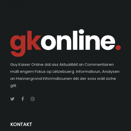
Guy Kaiser Online dat ass Aktualitéit an Commentairen
matt engem Fokus op Lëtzebuerg. Informatioun, Analysen
an Hannergrond Informatiounen déi der soss wäit siche
gitt.
KONTAKT