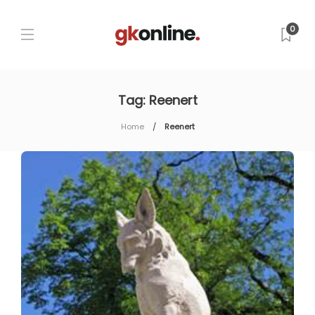
0
Tag:
Reenert
Home
Reenert