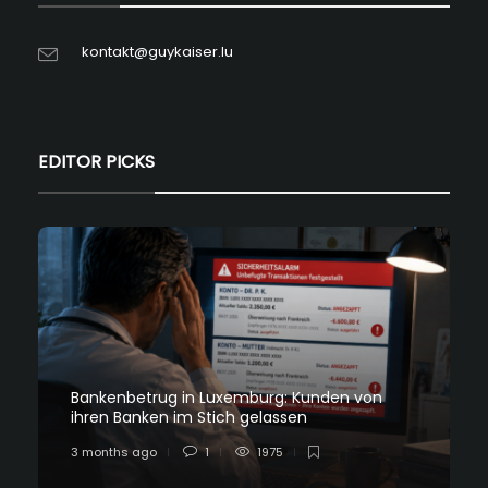
kontakt@guykaiser.lu
EDITOR PICKS
Bankenbetrug in Luxemburg: Kunden von
ihren Banken im Stich gelassen
3 months ago
1
1975