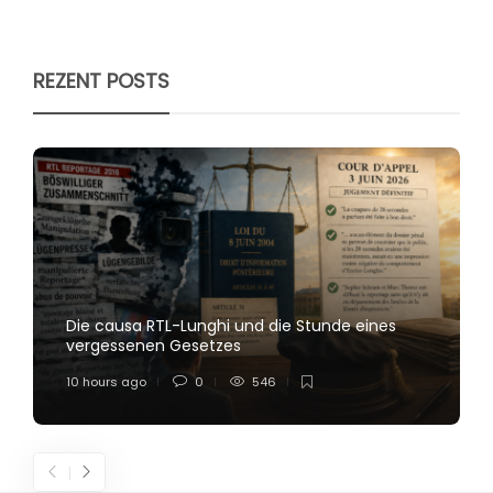
REZENT POSTS
Die causa RTL-Lunghi und die Stunde eines
vergessenen Gesetzes
10 hours ago
0
546