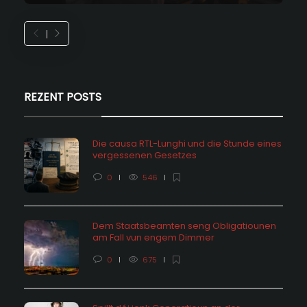
REZENT POSTS
Die causa RTL-Lunghi und die Stunde eines
vergessenen Gesetzes
0
546
Dem Staatsbeamten seng Obligatiounen
am Fall vun engem Dimmer
0
675