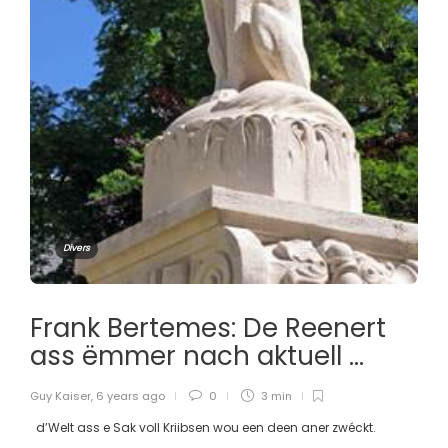
Divers
Frank Bertemes: De Reenert
ass ëmmer nach aktuell …
Guy Kaiser
,
6 years ago
0
3 min
d’Welt ass e Sak voll Kriibsen wou een deen aner zwéckt.
...