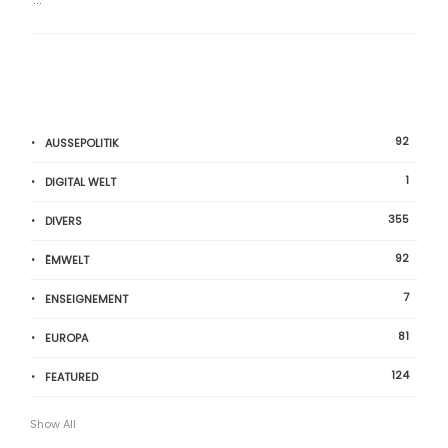
92
AUSSEPOLITIK
1
DIGITAL WELT
355
DIVERS
92
ËMWELT
7
ENSEIGNEMENT
81
EUROPA
124
FEATURED
Show All