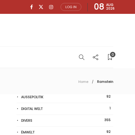
08
AUG
LOG IN
2026
0
Home
Ramstein
92
AUSSEPOLITIK
1
DIGITAL WELT
355
DIVERS
92
ËMWELT