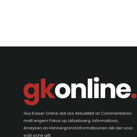
Guy Kaiser Online dat ass Aktualitéit an Commentairen
matt engem Fokus op Lëtzebuerg. Informatioun,
Analysen an Hannergrond Informatiounen déi der soss
wäit siche gitt.