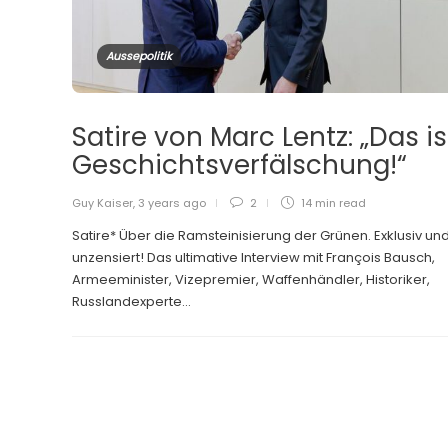
Aussepolitik
Satire von Marc Lentz: „Das is
Geschichtsverfälschung!“
Guy Kaiser
,
3 years ago
2
14 min
read
Satire* Über die Ramsteinisierung der Grünen. Exklusiv un
unzensiert! Das ultimative Interview mit François Bausch,
Armeeminister, Vizepremier, Waffenhändler, Historiker,
Russlandexperte...