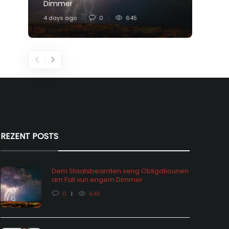
Dimmer
Feier
4 days ago
0
645
6 days
REZENT POSTS
Dem Staatsbeamten seng Obligatiounen
am Fall vun engem Dimmer
0
645