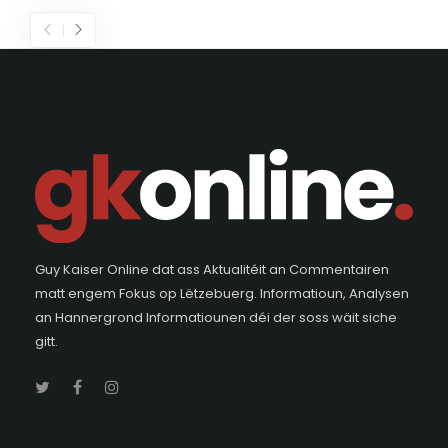
Guy Kaiser Online dat ass Aktualitéit an Commentairen
matt engem Fokus op Lëtzebuerg. Informatioun, Analysen
an Hannergrond Informatiounen déi der soss wäit siche
gitt.