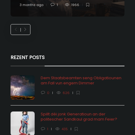
3 months ago
1
1966
REZENT POSTS
Dem Staatsbeamten seng Obligatiounen
am Fall vun engem Dimmer
0
626
Spillt déi jonk Generatioun an der
politescher Sandkaul grad mam Feier?
1
435