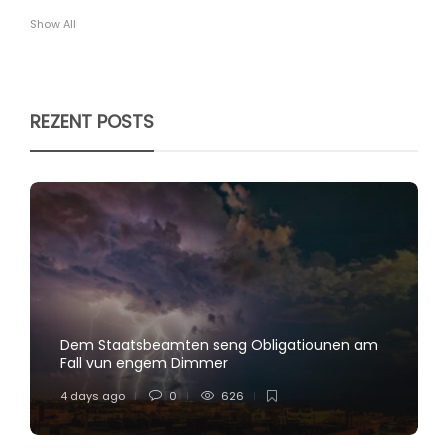
Show All
REZENT POSTS
Dem Staatsbeamten seng Obligatiounen am
Fall vun engem Dimmer
4 days ago
0
626