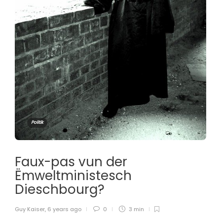
Politik
Faux-pas vun der
Ëmweltministesch
Dieschbourg?
Guy Kaiser
,
6 years ago
0
3 min