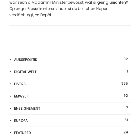
war sech d’Madamm Minister bewosst, wat si géing uriichten?
Op enger Pressekonferenz huet si de belschen Noper
verdächtegt, en Dépôt...
92
AUSSEPOLITIK
1
DIGITAL WELT
355
DIVERS
92
ËMWELT
7
ENSEIGNEMENT
81
EUROPA
124
FEATURED