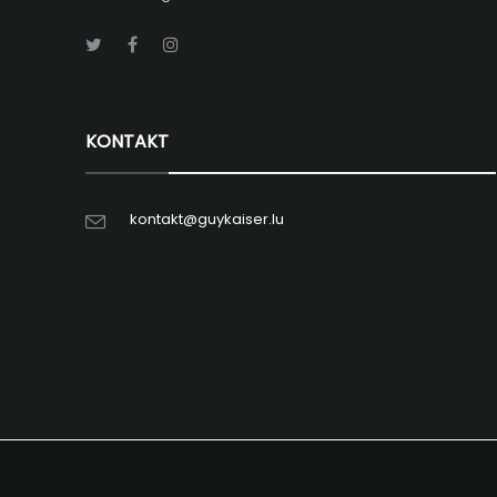
KONTAKT
kontakt@guykaiser.lu