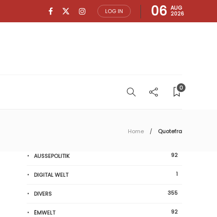
06
AUG
LOG IN
2026
0
Home
Quotefra
92
AUSSEPOLITIK
1
DIGITAL WELT
355
DIVERS
92
ËMWELT