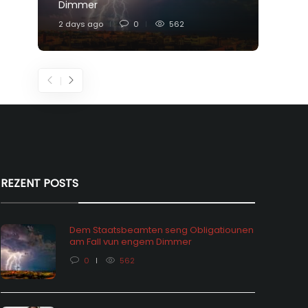
Dimmer
Feier
2 days ago
0
562
4 days
REZENT POSTS
Dem Staatsbeamten seng Obligatiounen
am Fall vun engem Dimmer
0
562