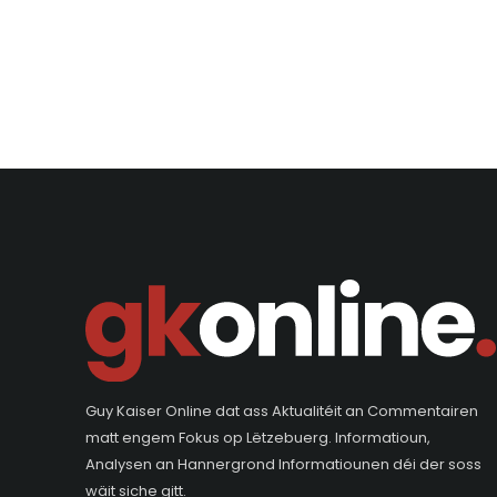
Guy Kaiser Online dat ass Aktualitéit an Commentairen
matt engem Fokus op Lëtzebuerg. Informatioun,
Analysen an Hannergrond Informatiounen déi der soss
wäit siche gitt.