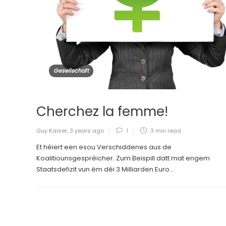
Gesellschaft
Cherchez la femme!
Guy Kaiser
,
3 years ago
1
3 min
read
Et héiert een esou Verschiddenes aus de
Koalitiounsgespréicher. Zum Beispill datt mat engem
Staatsdefizit vun ëm déi 3 Milliarden Euro...