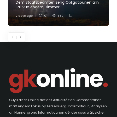
Dem Staatsbeamten seng Obligatiounen am
Fall vun engem Dimmer
2 days ago
0
569
Guy Kaiser Online dat ass Aktualitéit an Commentairen
matt engem Fokus op Lëtzebuerg. Informatioun, Analysen
an Hannergrond Informatiounen déi der soss wäit siche