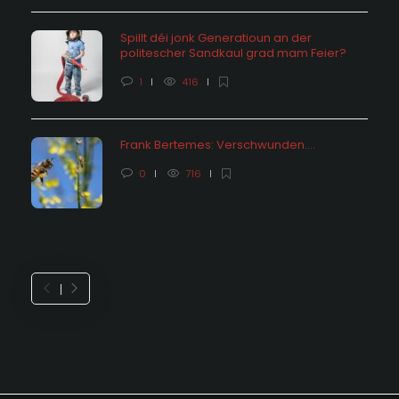
Spillt déi jonk Generatioun an der
politescher Sandkaul grad mam Feier?
1
416
Frank Bertemes: Verschwunden….
0
716