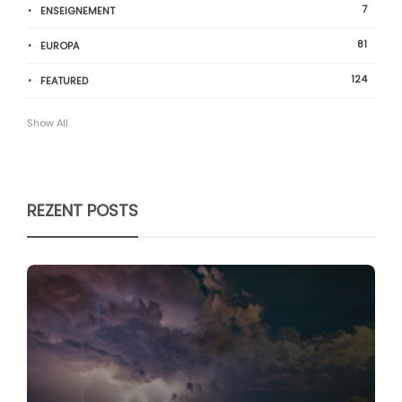
7
ENSEIGNEMENT
81
EUROPA
124
FEATURED
Show All
REZENT POSTS