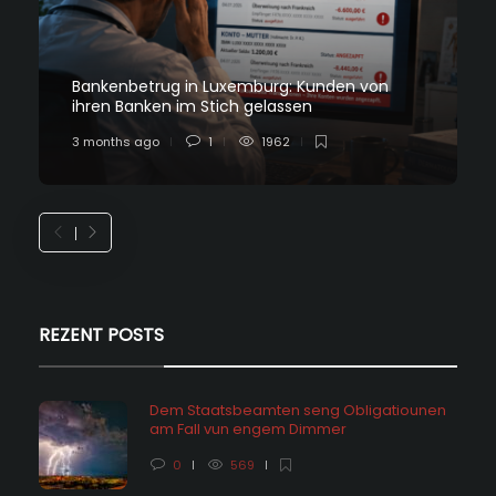
Bankenbetrug in Luxemburg: Kunden von
ihren Banken im Stich gelassen
3 months ago
1
1962
REZENT POSTS
Dem Staatsbeamten seng Obligatiounen
am Fall vun engem Dimmer
0
569