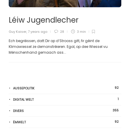
Léiw Jugendlecher
Guy Kaiser
,
7 years ago
28
3 min
Ech begréissen, datt Dir op d’Strooss gitt, fir géint de
Klimawiessel ze demonstréieren. Egal, op dee Wiessel vu
Mënschenhand gemaach ass...
92
AUSSEPOLITIK
1
DIGITAL WELT
355
DIVERS
92
ËMWELT