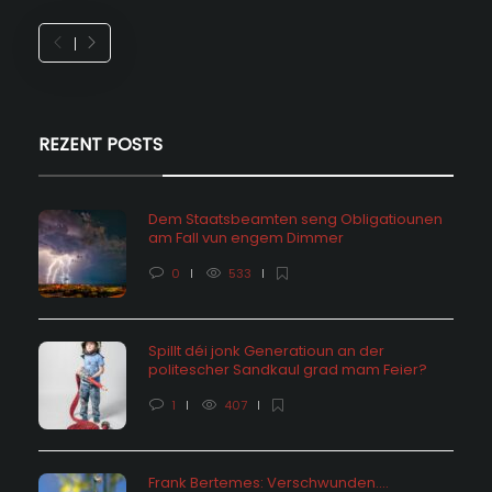
REZENT POSTS
Dem Staatsbeamten seng Obligatiounen
am Fall vun engem Dimmer
0
533
Spillt déi jonk Generatioun an der
politescher Sandkaul grad mam Feier?
1
407
Frank Bertemes: Verschwunden….