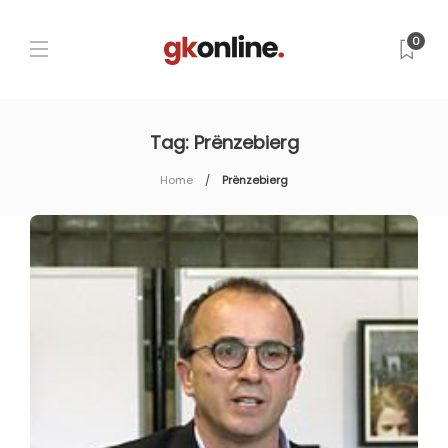
0
Tag:
Prënzebierg
Home
Prënzebierg