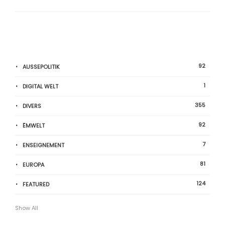
92
AUSSEPOLITIK
1
DIGITAL WELT
355
DIVERS
92
ËMWELT
7
ENSEIGNEMENT
81
EUROPA
124
FEATURED
Show All