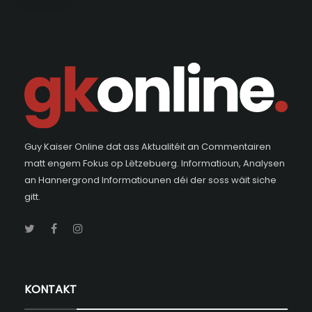
Guy Kaiser Online dat ass Aktualitéit an Commentairen
matt engem Fokus op Lëtzebuerg. Informatioun, Analysen
an Hannergrond Informatiounen déi der soss wäit siche
gitt.
KONTAKT