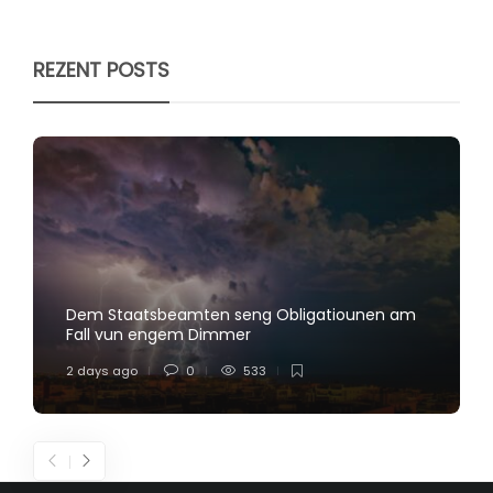
REZENT POSTS
Dem Staatsbeamten seng Obligatiounen am
Fall vun engem Dimmer
2 days ago
0
533