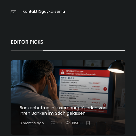
kontakt@guykaiser.lu
EDITOR PICKS
Bankenbetrug in Luxemburg: Kunden von
ihren Banken im Stich gelassen
3 months ago
1
1956