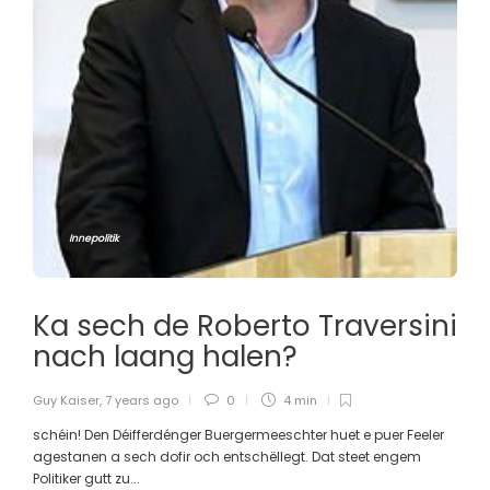
Innepolitik
Ka sech de Roberto Traversini
nach laang halen?
Guy Kaiser
,
7 years ago
0
4 min
schéin! Den Déifferdénger Buergermeeschter huet e puer Feeler
agestanen a sech dofir och entschëllegt. Dat steet engem
Politiker gutt zu...