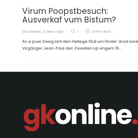
Virum Poopstbesuch:
Ausverkaf vum Bistum?
Guy Kaiser
,
2 years ago
1
3 min
read
An e puer Deeg lant den Hellege Stull um Findel. Grad ewé
Virgänger Jean-Paul den Zweeten op engem 15....