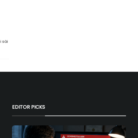
i säi
EDITOR PICKS