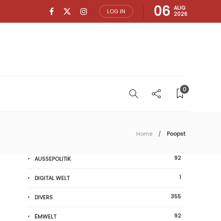
06
AUG
LOG IN
2026
0
Home
Poopst
92
AUSSEPOLITIK
1
DIGITAL WELT
355
DIVERS
92
ËMWELT