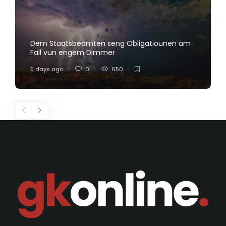
Dem Staatsbeamten seng Obligatiounen am
Fall vun engem Dimmer
5 days ago
0
650