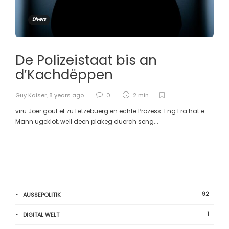
Divers
De Polizeistaat bis an
d’Kachdëppen
Guy Kaiser
,
8 years ago
0
2 min
viru Joer gouf et zu Lëtzebuerg en echte Prozess. Eng Fra hat e
Mann ugeklot, well deen plakeg duerch seng...
92
AUSSEPOLITIK
1
DIGITAL WELT