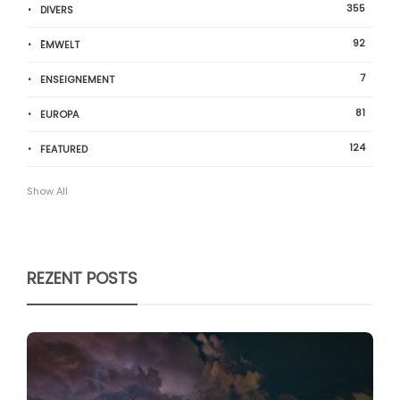
355
DIVERS
92
ËMWELT
7
ENSEIGNEMENT
81
EUROPA
124
FEATURED
Show All
REZENT POSTS