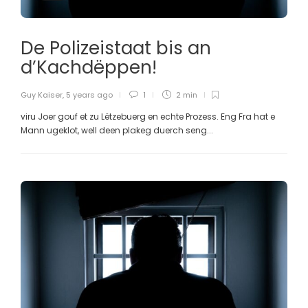
De Polizeistaat bis an
d’Kachdëppen!
Guy Kaiser
,
5 years ago
1
2 min
viru Joer gouf et zu Lëtzebuerg en echte Prozess. Eng Fra hat e
Mann ugeklot, well deen plakeg duerch seng...