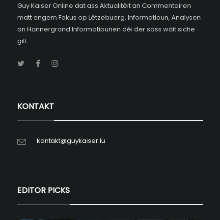
Guy Kaiser Online dat ass Aktualitéit an Commentairen
matt engem Fokus op Lëtzebuerg. Informatioun, Analysen
an Hannergrond Informatiounen déi der soss wäit siche
gitt.
KONTAKT
kontakt@guykaiser.lu
EDITOR PICKS