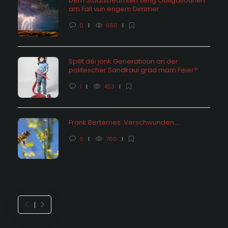
Dem Staatsbeamten seng Obligatiounen
am Fall vun engem Dimmer
0
650
Spillt déi jonk Generatioun an der
politescher Sandkaul grad mam Feier?
1
453
Frank Bertemes: Verschwunden….
0
760