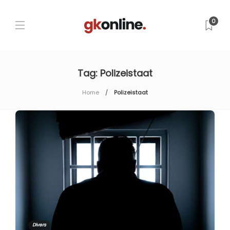
0
Tag:
Polizeistaat
Home
Polizeistaat
Divers