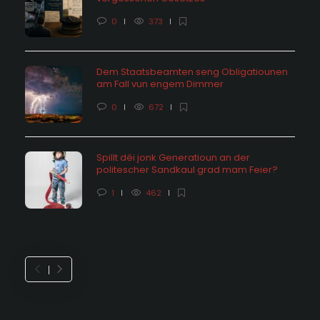
0
373
Dem Staatsbeamten seng Obligatiounen
am Fall vun engem Dimmer
0
672
Spillt déi jonk Generatioun an der
politescher Sandkaul grad mam Feier?
1
462