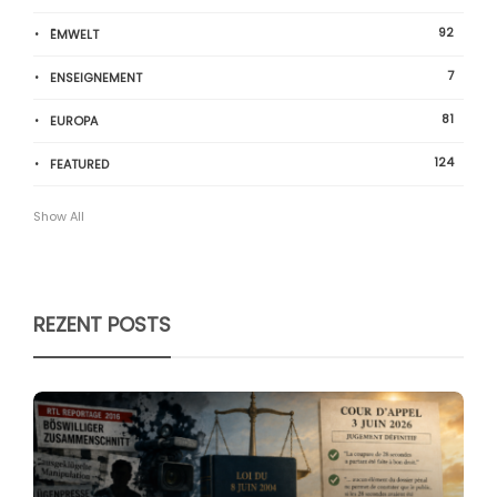
92
ËMWELT
7
ENSEIGNEMENT
81
EUROPA
124
FEATURED
Show All
REZENT POSTS