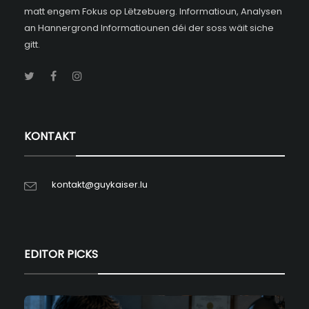
matt engem Fokus op Lëtzebuerg. Informatioun, Analysen
an Hannergrond Informatiounen déi der soss wäit siche
gitt.
KONTAKT
kontakt@guykaiser.lu
EDITOR PICKS