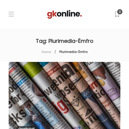
0
Tag:
Plurimedia-Ëmfro
Home
Plurimedia-Ëmfro
Gesellschaft