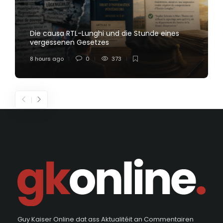
Die causa RTL-Lunghi und die Stunde eines
vergessenen Gesetzes
8 hours ago
0
373
Guy Kaiser Online dat ass Aktualitéit an Commentairen