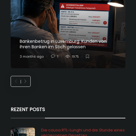
Bankenbetrug in Luxemburg: Kunden von
ihren Banken im Stich gelassen
3 months ago
1
1975
REZENT POSTS
Die causa RTL-Lunghi und die Stunde eines
vergessenen Gesetzes