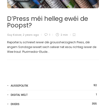
D’Press méi helleg ewéi de
Poopst?
Guy Kaiser
,
2 years ago
1
2 min
Reporter.lu schreiwt iwwer déi groussherzoglech Press, déi
engem Sondage iwwert sech selwer net esou richteg iwwer de
Wee traut. Plurimedia-Etude...
92
AUSSEPOLITIK
1
DIGITAL WELT
355
DIVERS