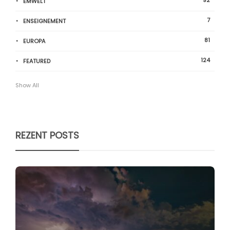
ËMWELT
7
ENSEIGNEMENT
81
EUROPA
124
FEATURED
Show All
REZENT POSTS