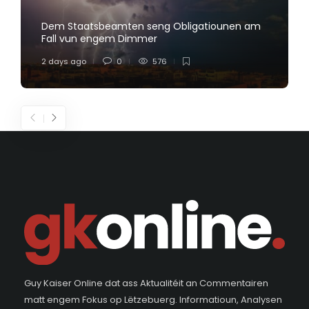
Dem Staatsbeamten seng Obligatiounen am
Fall vun engem Dimmer
2 days ago
0
576
Guy Kaiser Online dat ass Aktualitéit an Commentairen
matt engem Fokus op Lëtzebuerg. Informatioun, Analysen