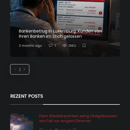
Bankenbetrug in Luxemburg: Kunden von
ihren Banken im Stich gelassen
3 months ago
1
1962
REZENT POSTS
Dem Staatsbeamten seng Obligatiounen
am Fall vun engem Dimmer