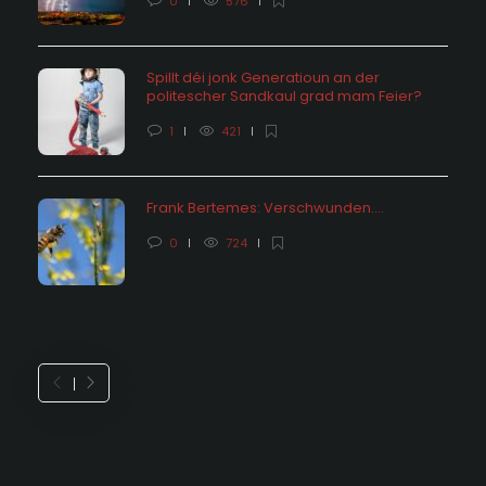
0
576
Spillt déi jonk Generatioun an der
politescher Sandkaul grad mam Feier?
1
421
Frank Bertemes: Verschwunden….
0
724