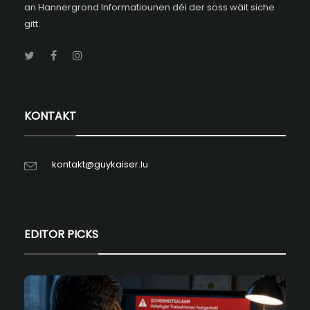
an Hannergrond Informatiounen déi der soss wäit siche
gitt.
KONTAKT
kontakt@guykaiser.lu
EDITOR PICKS