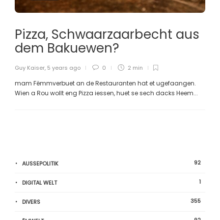
Pizza, Schwaarzaarbecht aus
dem Bakuewen?
Guy Kaiser
,
5 years ago
0
2 min
mam Fëmmverbuet an de Restauranten hat et ugefaangen.
Wien a Rou wollt eng Pizza iessen, huet se sech dacks Heem...
92
AUSSEPOLITIK
1
DIGITAL WELT
355
DIVERS
92