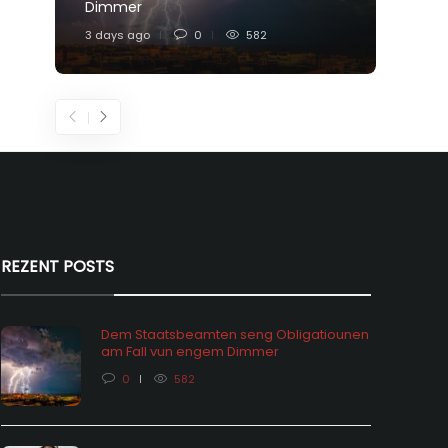
Dimmer
Feier
3 days ago
0
582
5 days
REZENT POSTS
Dem Staatsbeamten seng Obligatiounen
am Fall vun engem Dimmer
0
582