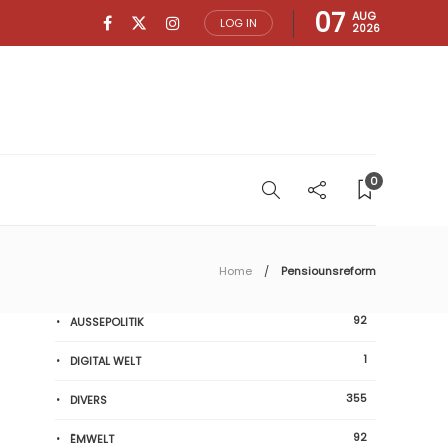
07
AUG
LOG IN
2026
0
Home
Pensiounsreform
92
AUSSEPOLITIK
1
DIGITAL WELT
355
DIVERS
92
ËMWELT