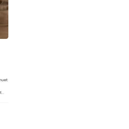
 huet
...