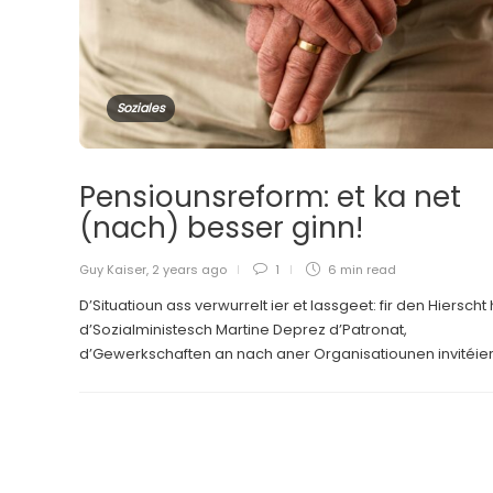
Soziales
Pensiounsreform: et ka net
(nach) besser ginn!
Guy Kaiser
,
2 years ago
1
6 min
read
D’Situatioun ass verwurrelt ier et lassgeet: fir den Hierscht
d’Sozialministesch Martine Deprez d’Patronat,
d’Gewerkschaften an nach aner Organisatiounen invitéiert