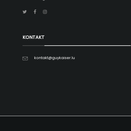
KONTAKT
kontakt@guykaiser.lu