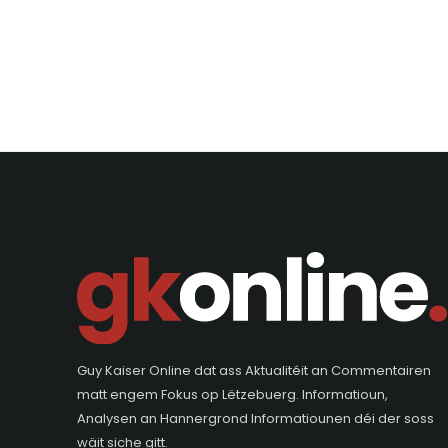
Guy Kaiser Online dat ass Aktualitéit an Commentairen
matt engem Fokus op Lëtzebuerg. Informatioun,
Analysen an Hannergrond Informatiounen déi der soss
wäit siche gitt.