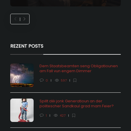
REZENT POSTS
Dem Staatsbeamten seng Obligatiounen
am Fall vun engem Dimmer
0
597
Spillt déi jonk Generatioun an der
politescher Sandkaul grad mam Feier?
1
427