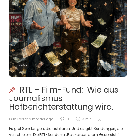
Kultur
RTL – Film-Fund: Wie aus
Journalismus
Hofberichterstattung wird.
Guy Kaiser
,
2 months ago
0
3 min
Es gibt Sendungen, die aufklären. Und es gibt Sendungen, die
verschleiern. Die RTL-Sendung „Background am Gespréich“