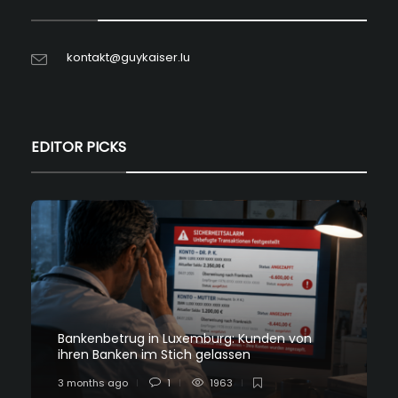
kontakt@guykaiser.lu
EDITOR PICKS
Bankenbetrug in Luxemburg: Kunden von
ihren Banken im Stich gelassen
3 months ago
1
1963