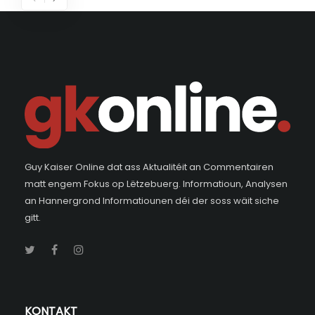
Guy Kaiser Online dat ass Aktualitéit an Commentairen
matt engem Fokus op Lëtzebuerg. Informatioun, Analysen
an Hannergrond Informatiounen déi der soss wäit siche
gitt.
KONTAKT