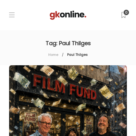
0
Tag:
Paul Thilges
Home
Paul Thilges