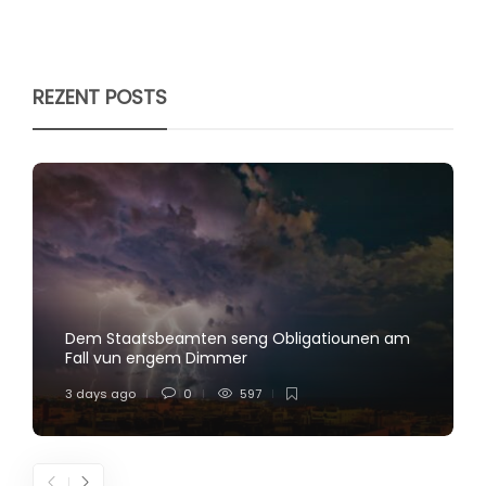
REZENT POSTS
Dem Staatsbeamten seng Obligatiounen am
Fall vun engem Dimmer
3 days ago
0
597