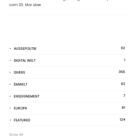
vom 30. Mai über...
92
AUSSEPOLITIK
1
DIGITAL WELT
355
DIVERS
92
ËMWELT
7
ENSEIGNEMENT
81
EUROPA
124
FEATURED
Show All