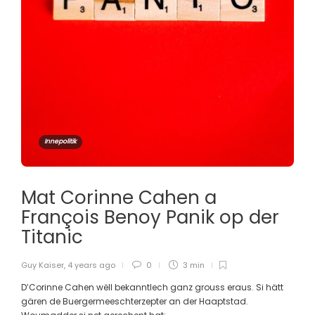
Innepolitik
Mat Corinne Cahen a
François Benoy Panik op der
Titanic
Guy Kaiser
,
4 years ago
0
3 min
D’Corinne Cahen wëll bekanntlech ganz grouss eraus. Si hätt
gären de Buergermeeschterzepter an der Haaptstad.