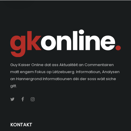
Guy Kaiser Online dat ass Aktualitéit an Commentairen
matt engem Fokus op Lëtzebuerg. Informatioun, Analysen
an Hannergrond Informatiounen déi der soss wäit siche
gitt.
KONTAKT