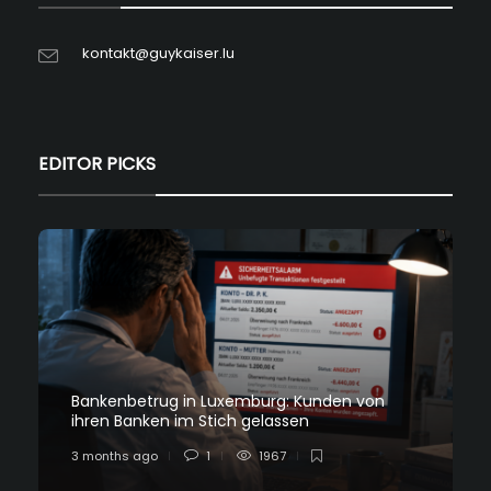
kontakt@guykaiser.lu
EDITOR PICKS
Bankenbetrug in Luxemburg: Kunden von
ihren Banken im Stich gelassen
3 months ago
1
1967