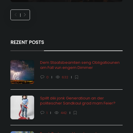
REZENT POSTS
Dem Staatsbeamten seng Obligatiounen
am Fall vun engem Dimmer
0
632
Spillt déi jonk Generatioun an der
politescher Sandkaul grad mam Feier?
1
442