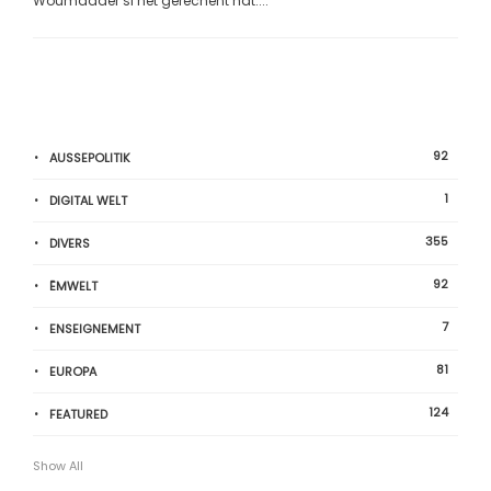
Woumadder si net gerechent hat:...
92
AUSSEPOLITIK
1
DIGITAL WELT
355
DIVERS
92
ËMWELT
7
ENSEIGNEMENT
81
EUROPA
124
FEATURED
Show All