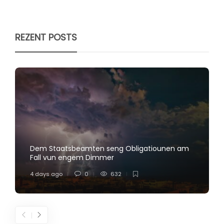
REZENT POSTS
Dem Staatsbeamten seng Obligatiounen am
Fall vun engem Dimmer
4 days ago
0
632