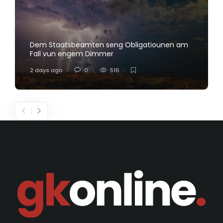
Dem Staatsbeamten seng Obligatiounen am
Fall vun engem Dimmer
2 days ago
0
516