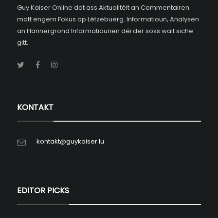
Guy Kaiser Online dat ass Aktualitéit an Commentairen
matt engem Fokus op Lëtzebuerg. Informatioun, Analysen
an Hannergrond Informatiounen déi der soss wäit siche
gitt.
KONTAKT
kontakt@guykaiser.lu
EDITOR PICKS