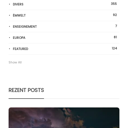
355
DIVERS
92
ËMWELT
7
ENSEIGNEMENT
81
EUROPA
124
FEATURED
Show All
REZENT POSTS