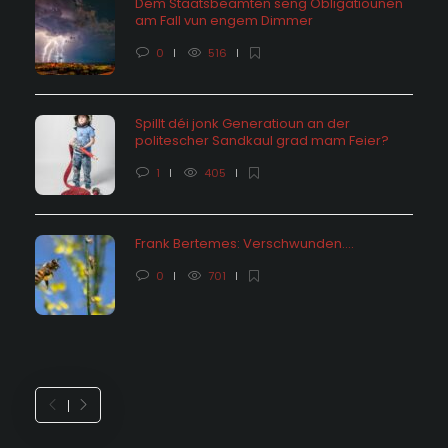
Dem Staatsbeamten seng Obligatiounen
am Fall vun engem Dimmer
0
516
Spillt déi jonk Generatioun an der
politescher Sandkaul grad mam Feier?
1
405
Frank Bertemes: Verschwunden….
0
701