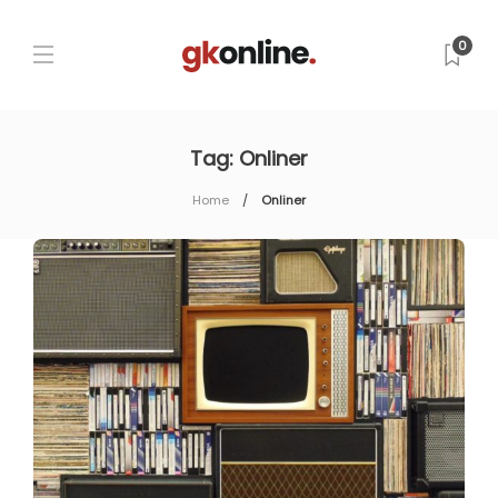
0
Tag:
Onliner
Home
Onliner