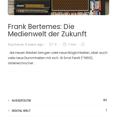
Divers
Frank Bertemes: Die
Medienwelt der Zukunft
Guy Kaiser
,
6 years ago
0
7 min
die neuen Medien bringen viele neue Möglichkeiten, aber auch
viele neue Dummheiten mit sich. © Ernst Ferstl (*1955),
österreichischer...
92
AUSSEPOLITIK
1
DIGITAL WELT