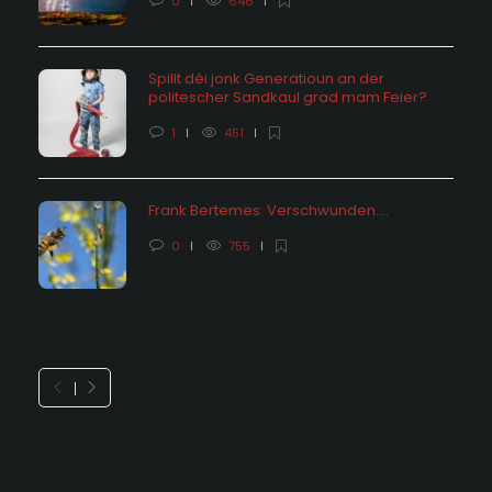
0
646
Spillt déi jonk Generatioun an der
politescher Sandkaul grad mam Feier?
1
451
Frank Bertemes: Verschwunden….
0
755