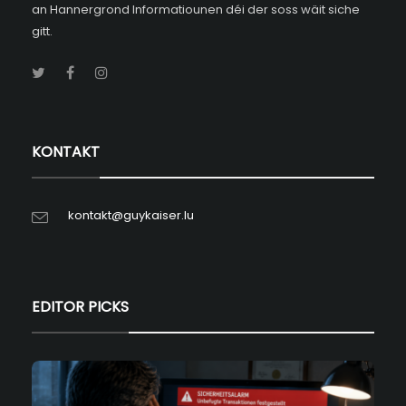
an Hannergrond Informatiounen déi der soss wäit siche
gitt.
KONTAKT
kontakt@guykaiser.lu
EDITOR PICKS