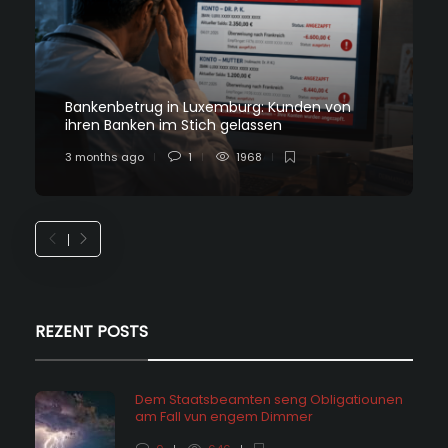
Bankenbetrug in Luxemburg: Kunden von
ihren Banken im Stich gelassen
3 months ago
1
1968
REZENT POSTS
Dem Staatsbeamten seng Obligatiounen
am Fall vun engem Dimmer