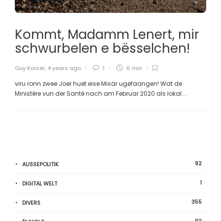
Kommt, Madamm Lenert, mir
schwurbelen e bësselchen!
Guy Kaiser
,
4 years ago
1
6 min
viru ronn zwee Joer huet eise Misär ugefaangen! Wat de
Ministère vun der Santé nach am Februar 2020 als lokal...
92
AUSSEPOLITIK
1
DIGITAL WELT
355
DIVERS
92