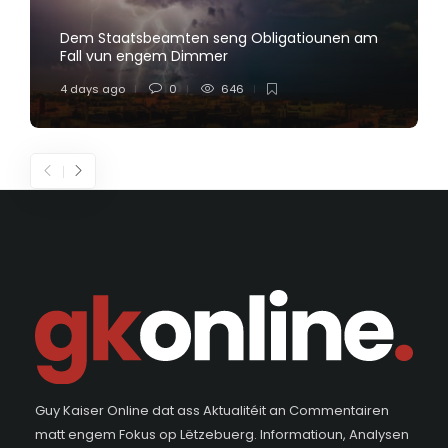
Dem Staatsbeamten seng Obligatiounen am
Fall vun engem Dimmer
4 days ago
0
646
Guy Kaiser Online dat ass Aktualitéit an Commentairen
matt engem Fokus op Lëtzebuerg. Informatioun, Analysen