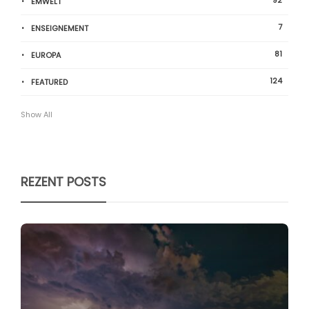
ËMWELT
7
ENSEIGNEMENT
81
EUROPA
124
FEATURED
Show All
REZENT POSTS