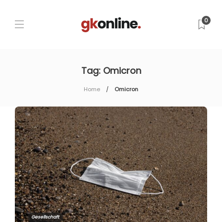
0
Tag:
Omicron
Home
Omicron
Gesellschaft