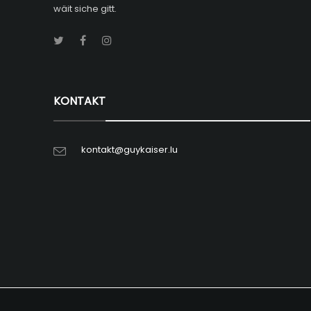
wäit siche gitt.
KONTAKT
kontakt@guykaiser.lu