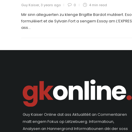
Guy Kaiser
,
3 years ago
0
4 min
read
Mir sinn alleguerten zu klenge Brigitte Bardot mutéiert. Es
formuléiert et de Sylvain Fort a sengem Essay am L’EXPRESS
ass...
Guy Kaiser Online dat ass Aktualitéit an Commentairen
matt engem Fokus op Lëtzebuerg. Informatioun,
Analysen an Hannergrond Informatiounen déi der soss