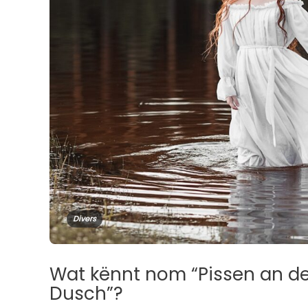
Divers
Wat kënnt nom “Pissen an d
Dusch”?