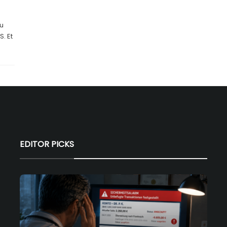
ou
. Et
EDITOR PICKS