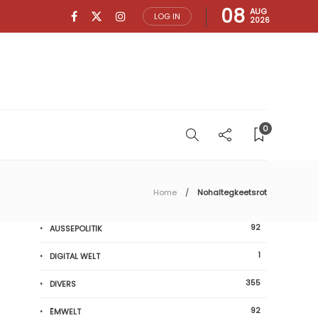
08
AUG
LOG IN
2026
0
Home
Nohaltegkeetsrot
92
AUSSEPOLITIK
1
DIGITAL WELT
355
DIVERS
92
ËMWELT