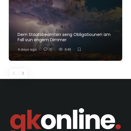
Dem Staatsbeamten seng Obligatiounen am
Fall vun engem Dimmer
4 days ago
0
649