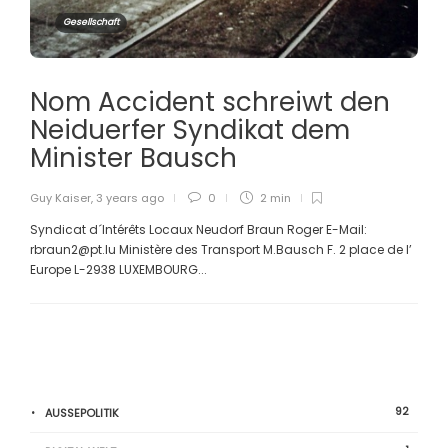
Gesellschaft
Nom Accident schreiwt den
Neiduerfer Syndikat dem
Minister Bausch
Guy Kaiser
,
3 years ago
0
2 min
Syndicat d´Intérêts Locaux Neudorf Braun Roger E-Mail:
rbraun2@pt.lu Ministère des Transport M.Bausch F. 2 place de l’
Europe L-2938 LUXEMBOURG...
92
AUSSEPOLITIK