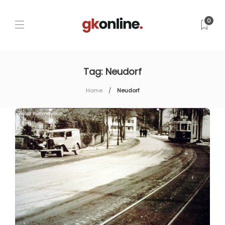
0
Tag:
Neudorf
Home
Neudorf