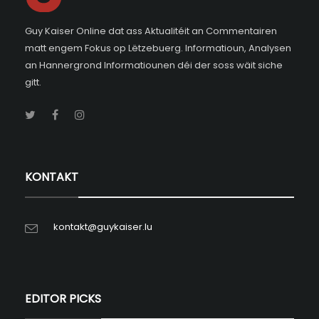
Guy Kaiser Online dat ass Aktualitéit an Commentairen
matt engem Fokus op Lëtzebuerg. Informatioun, Analysen
an Hannergrond Informatiounen déi der soss wäit siche
gitt.
KONTAKT
kontakt@guykaiser.lu
EDITOR PICKS