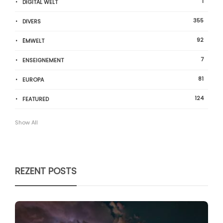
1
DIGITAL WELT
355
DIVERS
92
ËMWELT
7
ENSEIGNEMENT
81
EUROPA
124
FEATURED
Show All
REZENT POSTS