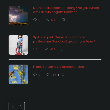
Dem Staatsbeamten seng Obligatiounen
am Fall vun engem Dimmer
0
649
Spillt déi jonk Generatioun an der
politescher Sandkaul grad mam Feier?
1
452
Frank Bertemes: Verschwunden….
0
759