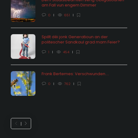
am Fall vun engem Dimmer
0
651
Spillt déi jonk Generatioun an der
politescher Sandkaul grad mam Feier?
1
454
Frank Bertemes: Verschwunden….
0
762