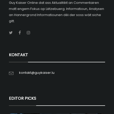
Guy Kaiser Online dat ass Aktualitéit an Commentairen
matt engem Fokus op Lëtzebuerg. Informatioun, Analysen
an Hannergrond Informatiounen déi der soss wäit siche
gitt.
KONTAKT
kontakt@guykaiser.lu
EDITOR PICKS