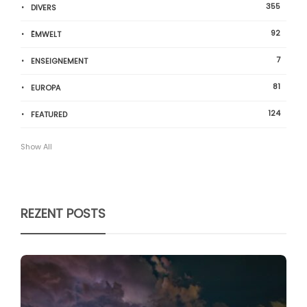
355
DIVERS
92
ËMWELT
7
ENSEIGNEMENT
81
EUROPA
124
FEATURED
Show All
REZENT POSTS