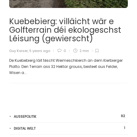
Kuebebierg: villäicht wär e
Golfterrain déi ekologeschst
Léisung (gewierscht)
Guy Kaiser
,
5 years ago
0
2 min
De Kuebebierg läit tëscht Weimeschkierch an dem Kierbierger
Platto. Den Terrain ass 32 Hektar grouss, besteet aus Felder,
Wisen a...
92
AUSSEPOLITIK
1
DIGITAL WELT