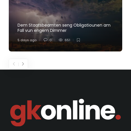
Dem Staatsbeamten seng Obligatiounen am
Fall vun engem Dimmer
5 days ago
0
651