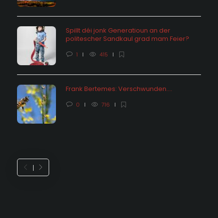
Spillt déi jonk Generatioun an der
politescher Sandkaul grad mam Feier?
1
415
Frank Bertemes: Verschwunden….
0
716