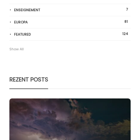
7
ENSEIGNEMENT
81
EUROPA
124
FEATURED
Show All
REZENT POSTS