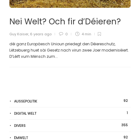
Nei Welt? Och fir d’Déieren?
Guy Kaiser
,
6 years ago
0
4 min
déi ganz Europäesch Unioun priedegt den Déiereschutz,
Lëtzebuerg huet säi Gesetz nach virun zwee Joer moderniséiert.
D’Léift vum Mënsch zum...
92
AUSSEPOLITIK
1
DIGITAL WELT
355
DIVERS
92
ËMWELT