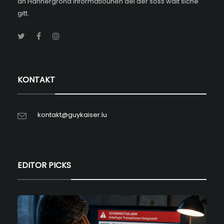
an Hannergrond Informatiounen déi der soss wäit siche
gitt.
KONTAKT
kontakt@guykaiser.lu
EDITOR PICKS