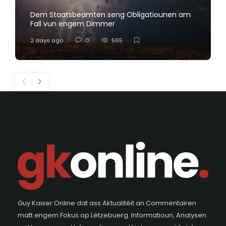
Dem Staatsbeamten seng Obligatiounen am
Fall vun engem Dimmer
2 days ago
0
565
Guy Kaiser Online dat ass Aktualitéit an Commentairen
matt engem Fokus op Lëtzebuerg. Informatioun, Analysen