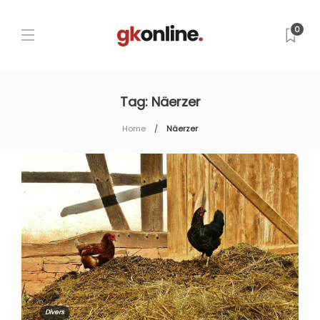
0
Tag:
Näerzer
Home
Näerzer
Divers