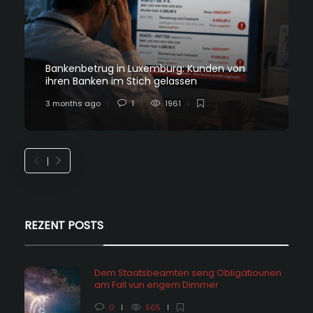
Bankenbetrug in Luxemburg: Kunden von
ihren Banken im Stich gelassen
3 months ago
1
1961
REZENT POSTS
Dem Staatsbeamten seng Obligatiounen
am Fall vun engem Dimmer
0
565