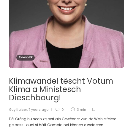
Innepolitik
Klimawandel tëscht Votum
Klima a Ministesch
Dieschbourg!
Guy Kaiser
,
7 years ago
0
3 min
Déi Gréng hu sech zejoert als Gewënner vun de Wahle feiere
gelooss : ouni si hätt Gambia net kënnen e weideren...