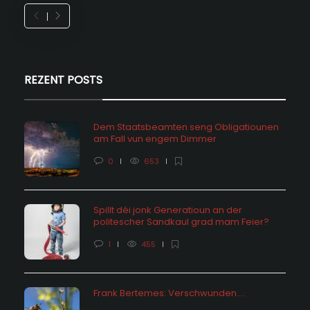
REZENT POSTS
Dem Staatsbeamten seng Obligatiounen
am Fall vun engem Dimmer
0
653
Spillt déi jonk Generatioun an der
politescher Sandkaul grad mam Feier?
1
455
Frank Bertemes: Verschwunden….