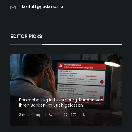
kontakt@guykaiser.lu
EDITOR PICKS
Bankenbetrug in Luxemburg: Kunden von
ihren Banken im Stich gelassen
3 months ago
1
1972