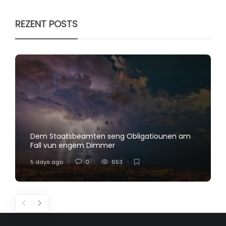
REZENT POSTS
Dem Staatsbeamten seng Obligatiounen am
Fall vun engem Dimmer
5 days ago
0
653