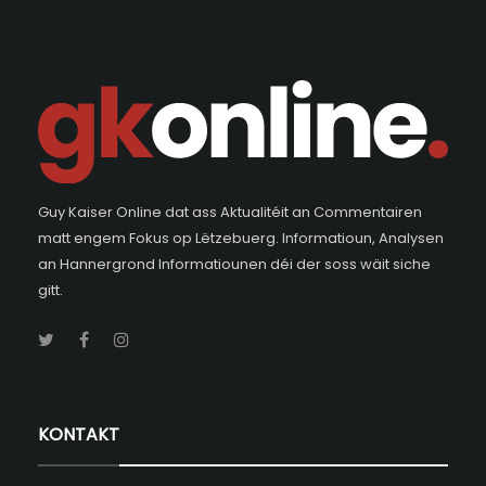
Guy Kaiser Online dat ass Aktualitéit an Commentairen
matt engem Fokus op Lëtzebuerg. Informatioun, Analysen
an Hannergrond Informatiounen déi der soss wäit siche
gitt.
KONTAKT