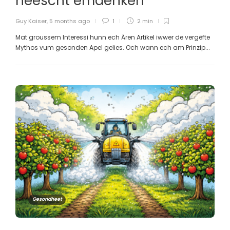
heescht ëmdenken
Guy Kaiser
,
5 months ago
1
2 min
Mat groussem Interessi hunn ech Ären Artikel iwwer de vergëfte
Mythos vum gesonden Apel gelies. Och wann ech am Prinzip...
Gesondheet