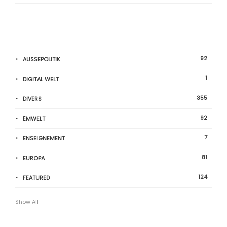
92
AUSSEPOLITIK
1
DIGITAL WELT
355
DIVERS
92
ËMWELT
7
ENSEIGNEMENT
81
EUROPA
124
FEATURED
Show All