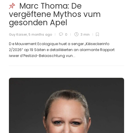
Marc Thoma: De
vergëftene Mythos vum
gesonden Apel
Guy Kaiser
,
5 months ago
0
3 min
D e Mouvement Ecologique huet a senger „Kéiseckerinfo
2/2026“ op 19 Säiten e detailléierten an alarmante Rapport
iwwer d’Pestizid-Belaaschtung vun...