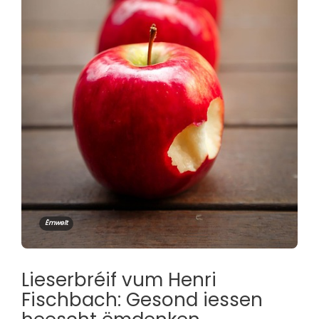
Ëmwelt
Lieserbréif vum Henri
Fischbach: Gesond iessen