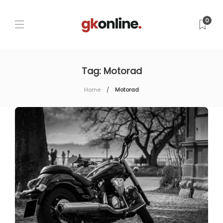
0
Tag:
Motorad
Home
Motorad