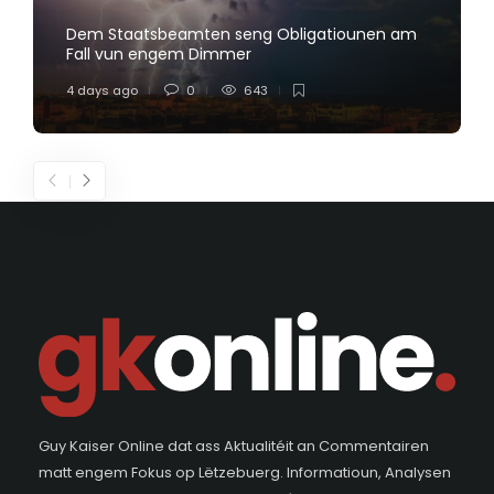
Dem Staatsbeamten seng Obligatiounen am
Fall vun engem Dimmer
4 days ago
0
643
Guy Kaiser Online dat ass Aktualitéit an Commentairen
matt engem Fokus op Lëtzebuerg. Informatioun, Analysen