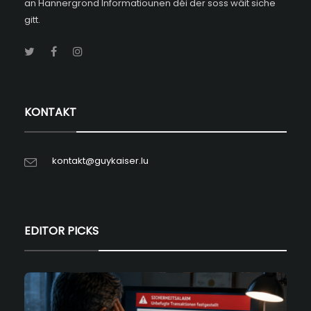
an Hannergrond Informatiounen déi der soss wäit siche
gitt.
KONTAKT
kontakt@guykaiser.lu
EDITOR PICKS