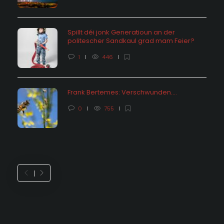
Spillt déi jonk Generatioun an der
politescher Sandkaul grad mam Feier?
1
446
Frank Bertemes: Verschwunden….
0
755