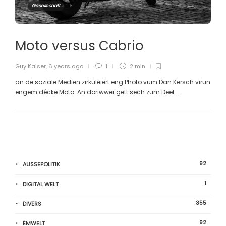
Gesellschaft
Moto versus Cabrio
Guy Kaiser
,
6 years ago
1
2 min
an de soziale Medien zirkuléiert eng Photo vum Dan Kersch virun
engem décke Moto. An doriwwer gëtt sech zum Deel...
92
AUSSEPOLITIK
1
DIGITAL WELT
355
DIVERS
92
ËMWELT