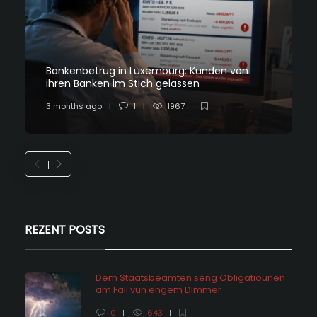
Bankenbetrug in Luxemburg: Kunden von
ihren Banken im Stich gelassen
3 months ago
1
1967
REZENT POSTS
Dem Staatsbeamten seng Obligatiounen
am Fall vun engem Dimmer
0
643