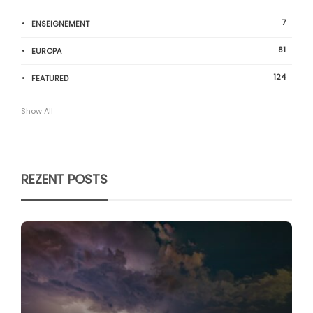
7
ENSEIGNEMENT
81
EUROPA
124
FEATURED
Show All
REZENT POSTS