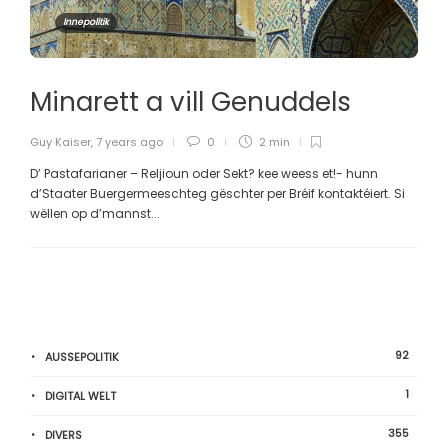
Innepolitik
Minarett a vill Genuddels
Guy Kaiser
,
7 years ago
0
2 min
D’ Pastafarianer – Reljioun oder Sekt? kee weess et!- hunn
d’Staater Buergermeeschteg gëschter per Bréif kontaktéiert. Si
wëllen op d’mannst...
92
AUSSEPOLITIK
1
DIGITAL WELT
355
DIVERS