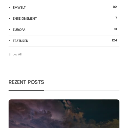
92
ËMWELT
7
ENSEIGNEMENT
81
EUROPA
124
FEATURED
Show All
REZENT POSTS