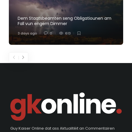
Dem Staatsbeamten seng Obligatiounen am
Fall vun engem Dimmer
3 days ago
0
613
Guy Kaiser Online dat ass Aktualitéit an Commentairen