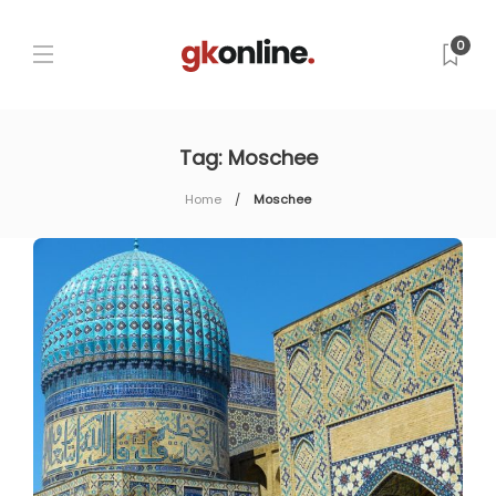
0
Tag:
Moschee
Home
Moschee