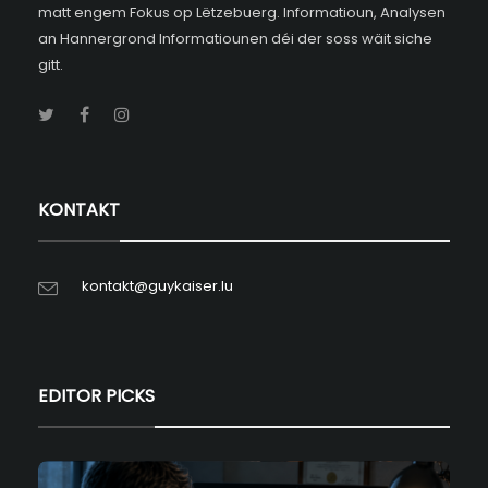
matt engem Fokus op Lëtzebuerg. Informatioun, Analysen
an Hannergrond Informatiounen déi der soss wäit siche
gitt.
KONTAKT
kontakt@guykaiser.lu
EDITOR PICKS