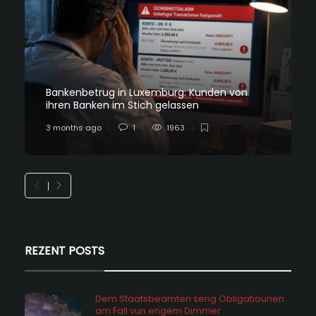
Bankenbetrug in Luxemburg: Kunden von
ihren Banken im Stich gelassen
3 months ago
1
1963
REZENT POSTS
Dem Staatsbeamten seng Obligatiounen
am Fall vun engem Dimmer