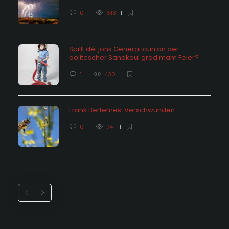
0
613
Spillt déi jonk Generatioun an der
politescher Sandkaul grad mam Feier?
1
430
Frank Bertemes: Verschwunden….
0
741