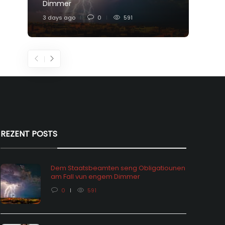
Dimmer
Feier
3 days ago
0
591
5 days
REZENT POSTS
Dem Staatsbeamten seng Obligatiounen
am Fall vun engem Dimmer
0
591