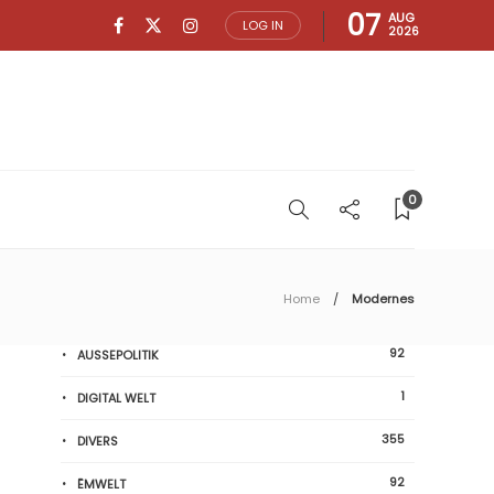
07
AUG
LOG IN
2026
0
Home
Modernes
92
AUSSEPOLITIK
1
DIGITAL WELT
355
DIVERS
92
ËMWELT