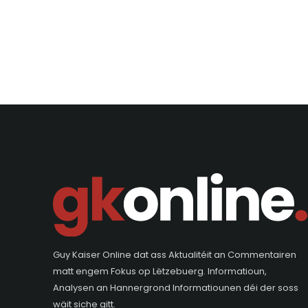
Guy Kaiser Online dat ass Aktualitéit an Commentairen
matt engem Fokus op Lëtzebuerg. Informatioun,
Analysen an Hannergrond Informatiounen déi der soss
wäit siche gitt.