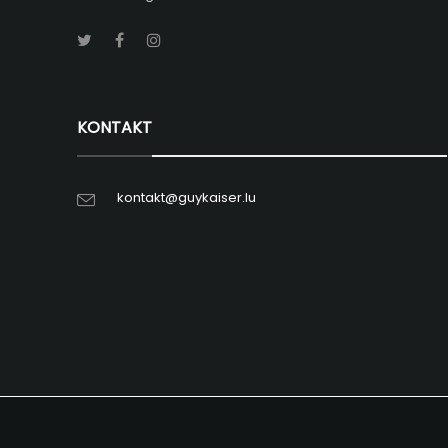
KONTAKT
kontakt@guykaiser.lu