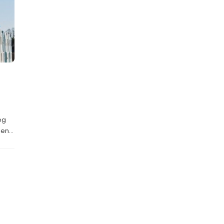
eg
en...