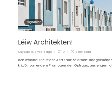
Logement
Léiw Architekten!
Guy Kaiser
,
6 years ago
0
3 min
read
ech weess! Dir hutt och Aert Kräiz ze droen! Reegelméiss
kritt Dir vun engem Promoteur den Optraag, aus engem al