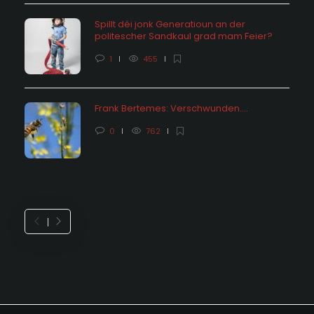
Spillt déi jonk Generatioun an der
politescher Sandkaul grad mam Feier?
1
455
Frank Bertemes: Verschwunden….
0
762