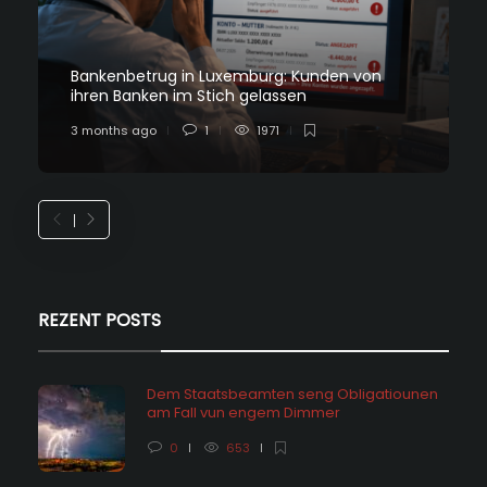
Bankenbetrug in Luxemburg: Kunden von
ihren Banken im Stich gelassen
3 months ago
1
1971
REZENT POSTS
Dem Staatsbeamten seng Obligatiounen
am Fall vun engem Dimmer
0
653