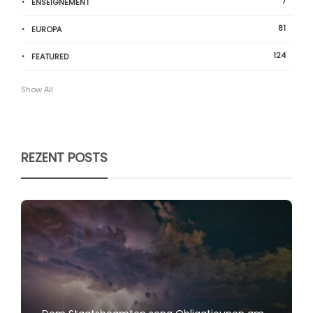
7
ENSEIGNEMENT
81
EUROPA
124
FEATURED
Show All
REZENT POSTS