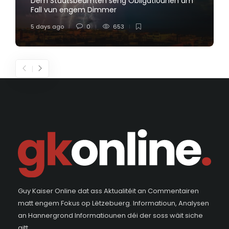
Dem Staatsbeamten seng Obligatiounen am
Fall vun engem Dimmer
5 days ago
0
653
Guy Kaiser Online dat ass Aktualitéit an Commentairen
matt engem Fokus op Lëtzebuerg. Informatioun, Analysen
an Hannergrond Informatiounen déi der soss wäit siche
gitt.