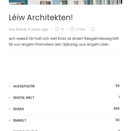
Léiw Architekten!
Guy Kaiser
,
6 years ago
0
3 min
ech weess! Dir hutt och Aert Kräiz ze droen! Reegelméisseg kritt
Dir vun engem Promoteur den Optraag, aus engem alen...
92
AUSSEPOLITIK
1
DIGITAL WELT
355
DIVERS
92
ËMWELT