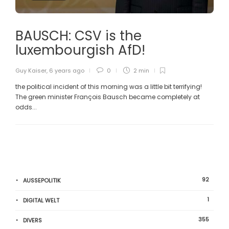
BAUSCH: CSV is the
luxembourgish AfD!
Guy Kaiser
,
6 years ago
0
2 min
the political incident of this morning was a little bit terrifying!
The green minister François Bausch became completely at
odds...
92
AUSSEPOLITIK
1
DIGITAL WELT
355
DIVERS