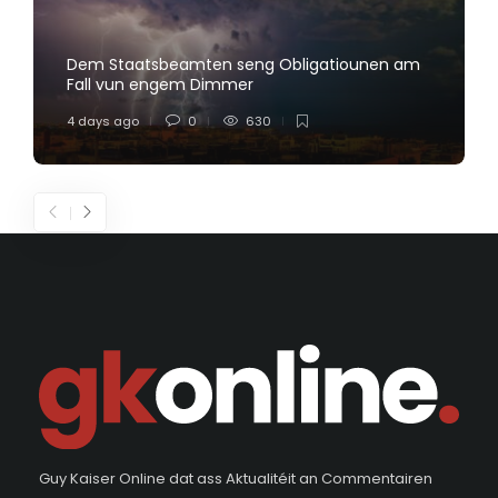
Dem Staatsbeamten seng Obligatiounen am
Fall vun engem Dimmer
4 days ago
0
630
Guy Kaiser Online dat ass Aktualitéit an Commentairen