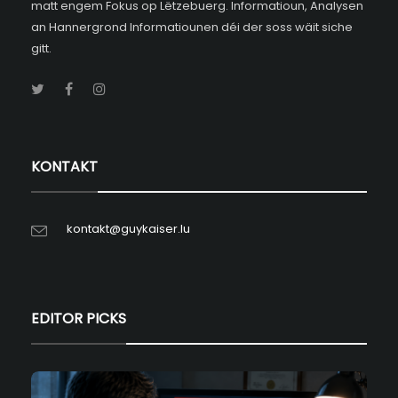
matt engem Fokus op Lëtzebuerg. Informatioun, Analysen
an Hannergrond Informatiounen déi der soss wäit siche
gitt.
KONTAKT
kontakt@guykaiser.lu
EDITOR PICKS