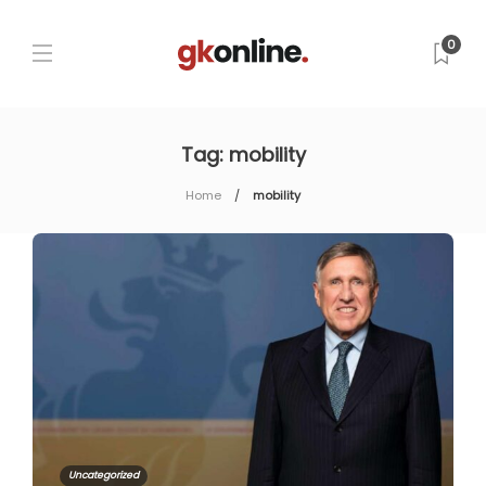
0
Tag:
mobility
Home
mobility
Uncategorized