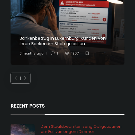
Bankenbetrug in Luxemburg: Kunden von
ihren Banken im Stich gelassen
3 months ago
1
1967
REZENT POSTS
Dem Staatsbeamten seng Obligatiounen
am Fall vun engem Dimmer