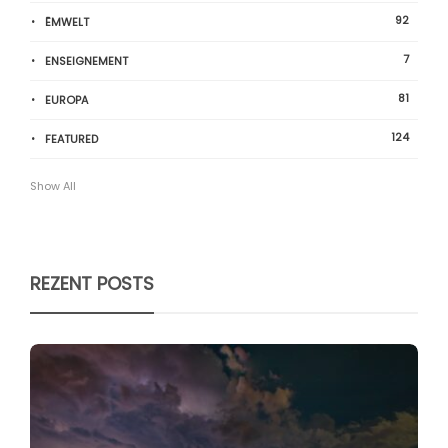
92
ËMWELT
7
ENSEIGNEMENT
81
EUROPA
124
FEATURED
Show All
REZENT POSTS