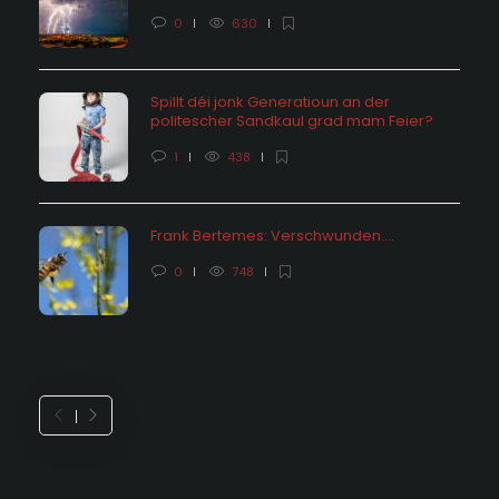
0
630
Spillt déi jonk Generatioun an der
politescher Sandkaul grad mam Feier?
1
438
Frank Bertemes: Verschwunden….
0
748