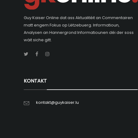
Guy Kaiser Online dat ass Aktualitéit an Commentairen
matt engem Fokus op Lëtzebuerg. Informatioun,
Analysen an Hannergrond Informatiounen déi der soss
wäit siche gitt.
KONTAKT
kontakt@guykaiser.lu