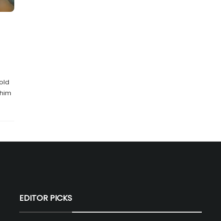
old
 him
EDITOR PICKS