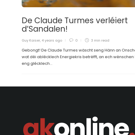
De Claude Turmes verléiert
d’Sandalen!
Guy Kaiser
,
4 years ago
0
3 min
read
Gebongt! De Claude Turmes wäscht seng Hänn an Onsch
wat déi ablécklech Energiekris betrëfft, an ech wënschen
eng glécklech...