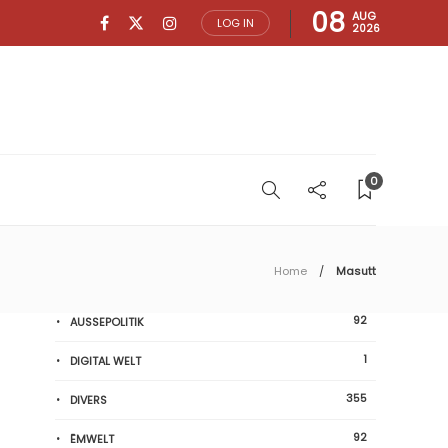
08
AUG
LOG IN
2026
0
Home
Masutt
92
AUSSEPOLITIK
1
DIGITAL WELT
355
DIVERS
92
ËMWELT