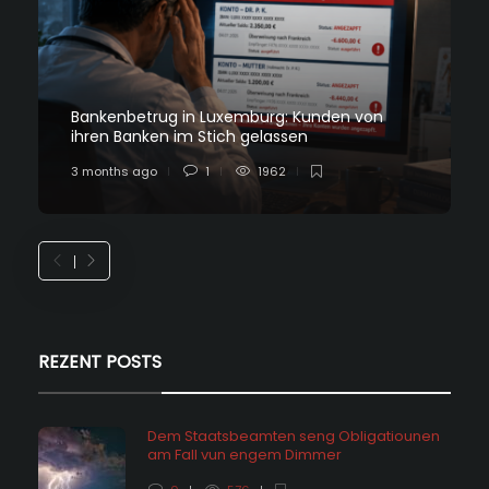
Bankenbetrug in Luxemburg: Kunden von
ihren Banken im Stich gelassen
3 months ago
1
1962
REZENT POSTS
Dem Staatsbeamten seng Obligatiounen
am Fall vun engem Dimmer