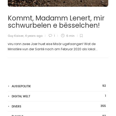
Kommt, Madamm Lenert, mir
schwurbelen e bësselchen!
Guy Kaiser
,
4 years ago
1
6 min
viru ronn zwee Joer huet eise Misär ugefaangen! Wat de
Ministère vun der Santé nach am Februar 2020 als lokal...
92
AUSSEPOLITIK
1
DIGITAL WELT
355
DIVERS
92