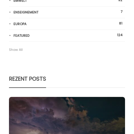
ËMWELT
7
ENSEIGNEMENT
81
EUROPA
124
FEATURED
Show All
REZENT POSTS