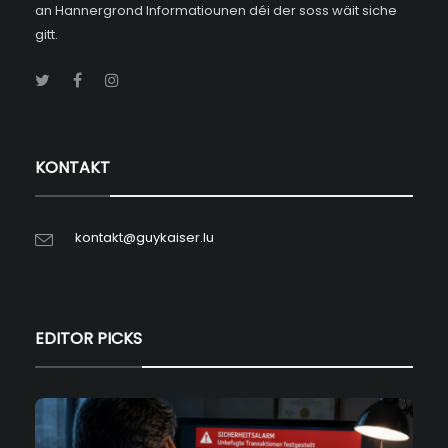
an Hannergrond Informatiounen déi der soss wäit siche
gitt.
KONTAKT
kontakt@guykaiser.lu
EDITOR PICKS