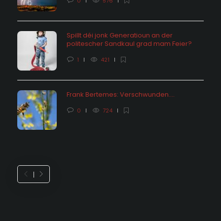
0
576
Spillt déi jonk Generatioun an der
politescher Sandkaul grad mam Feier?
1
421
Frank Bertemes: Verschwunden….
0
724