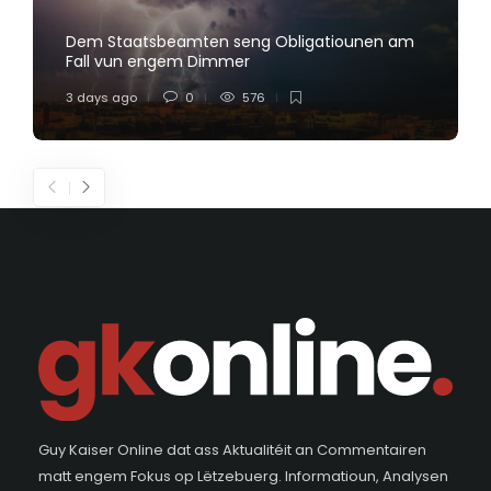
Dem Staatsbeamten seng Obligatiounen am
Fall vun engem Dimmer
3 days ago
0
576
Guy Kaiser Online dat ass Aktualitéit an Commentairen
matt engem Fokus op Lëtzebuerg. Informatioun, Analysen