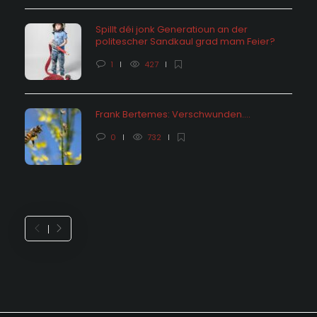
Spillt déi jonk Generatioun an der
politescher Sandkaul grad mam Feier?
1
427
Frank Bertemes: Verschwunden….
0
732