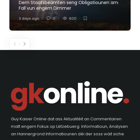
Dem Staatsbeamten seng Obligatiounen am
Fall vun engem Dimmer
3 days ago
0
600
Guy Kaiser Online dat ass Aktualitéit an Commentairen
matt engem Fokus op Lëtzebuerg. Informatioun, Analysen
an Hannergrond Informatiounen déi der soss wäit siche