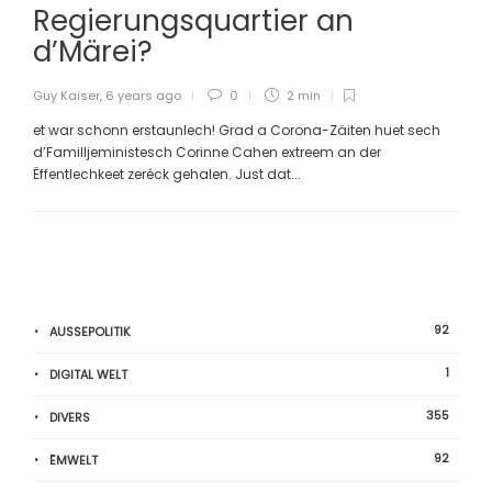
Regierungsquartier an
d’Märei?
Guy Kaiser
,
6 years ago
0
2 min
et war schonn erstaunlech! Grad a Corona-Zäiten huet sech
d’Familljeministesch Corinne Cahen extreem an der
Ëffentlechkeet zeréck gehalen. Just dat...
92
AUSSEPOLITIK
1
DIGITAL WELT
355
DIVERS
92
ËMWELT