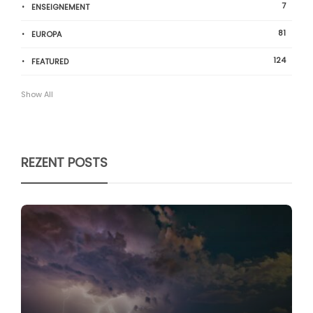
7
ENSEIGNEMENT
81
EUROPA
124
FEATURED
Show All
REZENT POSTS