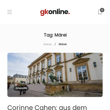
0
Tag:
Märei
Home
Märei
Innepolitik
Corinne Cahen: aus dem