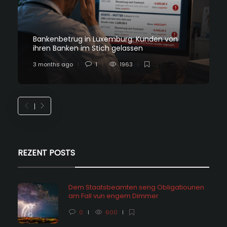
Bankenbetrug in Luxemburg: Kunden von
ihren Banken im Stich gelassen
3 months ago
1
1963
REZENT POSTS
Dem Staatsbeamten seng Obligatiounen
am Fall vun engem Dimmer
0
600