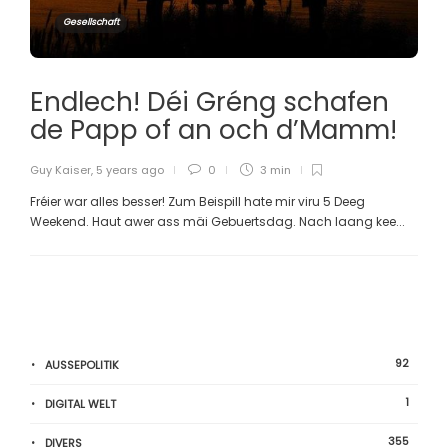
Gesellschaft
Endlech! Déi Gréng schafen
de Papp of an och d’Mamm!
Guy Kaiser
,
5 years ago
0
3 min
Fréier war alles besser! Zum Beispill hate mir viru 5 Deeg
Weekend. Haut awer ass mäi Gebuertsdag. Nach laang kee...
92
AUSSEPOLITIK
1
DIGITAL WELT
355
DIVERS