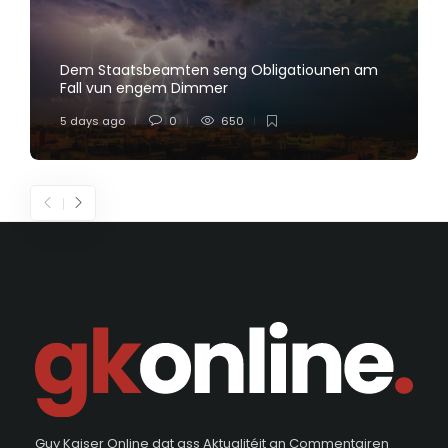
Dem Staatsbeamten seng Obligatiounen am
Fall vun engem Dimmer
5 days ago
0
650
Guy Kaiser Online dat ass Aktualitéit an Commentairen