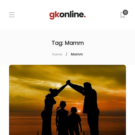
0
Tag:
Mamm
Home
Mamm