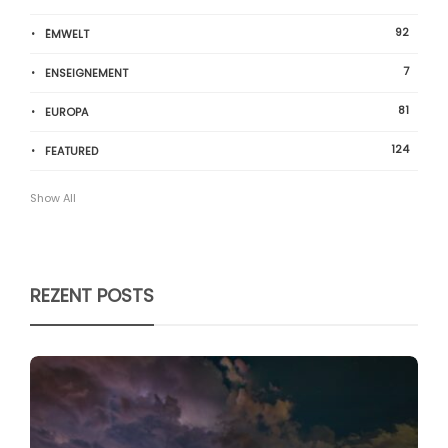
92
ËMWELT
7
ENSEIGNEMENT
81
EUROPA
124
FEATURED
Show All
REZENT POSTS