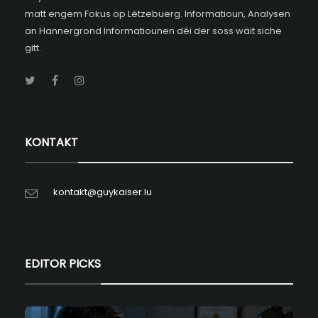
matt engem Fokus op Lëtzebuerg. Informatioun, Analysen
an Hannergrond Informatiounen déi der soss wäit siche
gitt.
KONTAKT
kontakt@guykaiser.lu
EDITOR PICKS