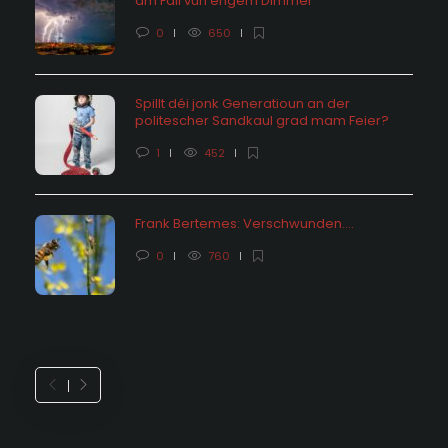
am Fall vun engem Dimmer
0
650
Spillt déi jonk Generatioun an der
politescher Sandkaul grad mam Feier?
1
452
Frank Bertemes: Verschwunden….
0
760