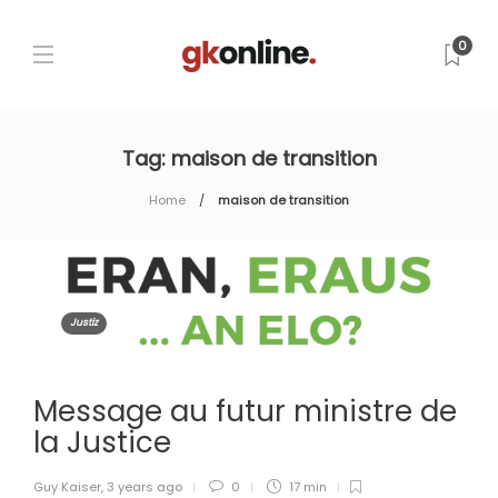
0
Tag:
maison de transition
Home
maison de transition
Justiz
Message au futur ministre de
la Justice
Guy Kaiser
,
3 years ago
0
17 min