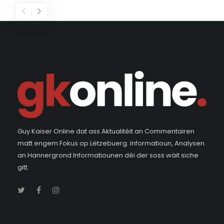
Guy Kaiser Online dat ass Aktualitéit an Commentairen
matt engem Fokus op Lëtzebuerg. Informatioun, Analysen
an Hannergrond Informatiounen déi der soss wäit siche
gitt.