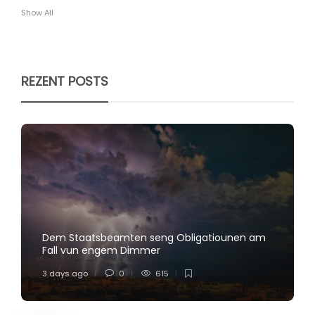
Show All
REZENT POSTS
Dem Staatsbeamten seng Obligatiounen am
Fall vun engem Dimmer
3 days ago
0
615