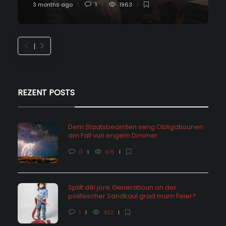
3 months ago
1
1963
REZENT POSTS
Dem Staatsbeamten seng Obligatiounen
am Fall vun engem Dimmer
0
615
Spillt déi jonk Generatioun an der
politescher Sandkaul grad mam Feier?
1
432