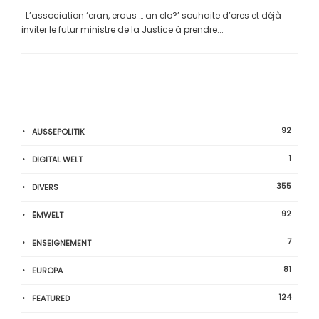
L’association ‘eran, eraus … an elo?’ souhaite d’ores et déjà
inviter le futur ministre de la Justice à prendre...
92
AUSSEPOLITIK
1
DIGITAL WELT
355
DIVERS
92
ËMWELT
7
ENSEIGNEMENT
81
EUROPA
124
FEATURED