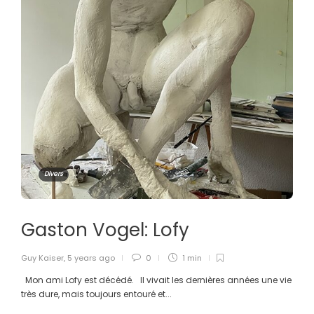
Divers
Gaston Vogel: Lofy
Guy Kaiser
,
5 years ago
0
1 min
Mon ami Lofy est décédé. Il vivait les dernières années une vie
très dure, mais toujours entouré et...