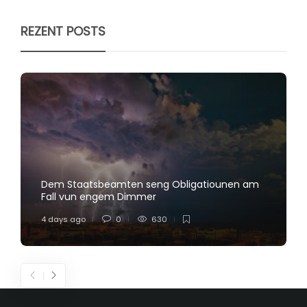
REZENT POSTS
Dem Staatsbeamten seng Obligatiounen am
Fall vun engem Dimmer
4 days ago
0
630