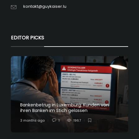
kontakt@guykaiser.lu
EDITOR PICKS
Bankenbetrug in Luxemburg: Kunden von
ihren Banken im Stich gelassen
3 months ago
1
1967