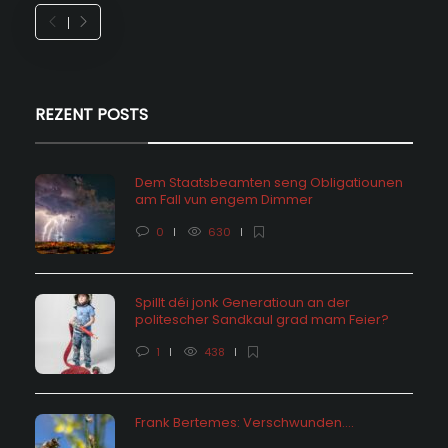
REZENT POSTS
Dem Staatsbeamten seng Obligatiounen
am Fall vun engem Dimmer
0
630
Spillt déi jonk Generatioun an der
politescher Sandkaul grad mam Feier?
1
438
Frank Bertemes: Verschwunden….