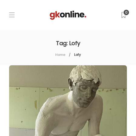
0
Tag:
Lofy
Home
Lofy