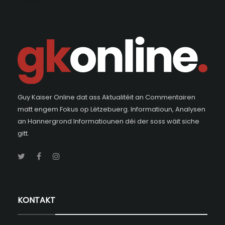
Guy Kaiser Online dat ass Aktualitéit an Commentairen
matt engem Fokus op Lëtzebuerg. Informatioun, Analysen
an Hannergrond Informatiounen déi der soss wäit siche
gitt.
KONTAKT