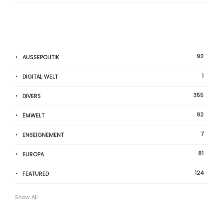
92
AUSSEPOLITIK
1
DIGITAL WELT
355
DIVERS
92
ËMWELT
7
ENSEIGNEMENT
81
EUROPA
124
FEATURED
Show All