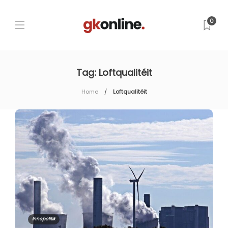
0
Tag:
Loftqualitéit
Home
Loftqualitéit
Innepolitik