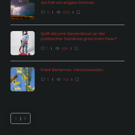
am Fall vun engem Dimmer
0
606
Spillt déi jonk Generatioun an der
politescher Sandkaul grad mam Feier?
1
428
Frank Bertemes: Verschwunden….
0
733