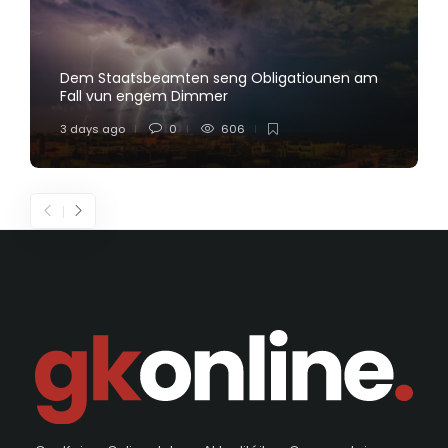
Dem Staatsbeamten seng Obligatiounen am
Fall vun engem Dimmer
3 days ago
0
606