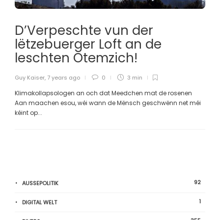
D’Verpeschte vun der
lëtzebuerger Loft an de
leschten Otemzich!
Guy Kaiser
,
7 years ago
0
3 min
Klimakollapsologen an och dat Meedchen mat de rosenen
Aan maachen esou, wéi wann de Mënsch geschwënn net méi
kéint op...
92
AUSSEPOLITIK
1
DIGITAL WELT