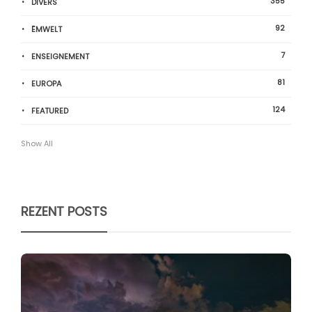
355
DIVERS
92
ËMWELT
7
ENSEIGNEMENT
81
EUROPA
124
FEATURED
Show All
REZENT POSTS