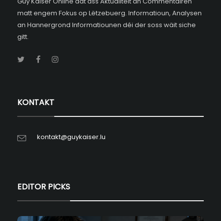
Guy Kaiser Online dat ass Aktualitéit an Commentairen
matt engem Fokus op Lëtzebuerg. Informatioun, Analysen
an Hannergrond Informatiounen déi der soss wäit siche
gitt.
KONTAKT
kontakt@guykaiser.lu
EDITOR PICKS