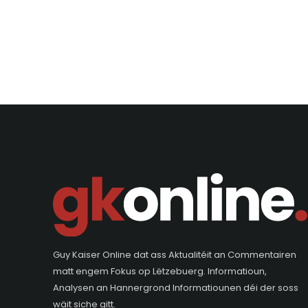
Guy Kaiser Online dat ass Aktualitéit an Commentairen
matt engem Fokus op Lëtzebuerg. Informatioun,
Analysen an Hannergrond Informatiounen déi der soss
wäit siche gitt.