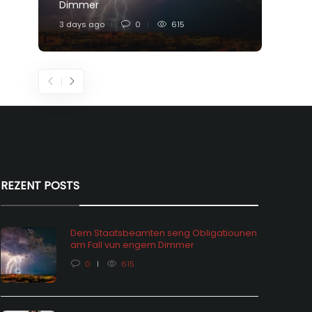
Dimmer
Feier
3 days ago
0
615
6 days
REZENT POSTS
Dem Staatsbeamten seng Obligatiounen
am Fall vun engem Dimmer
0
615