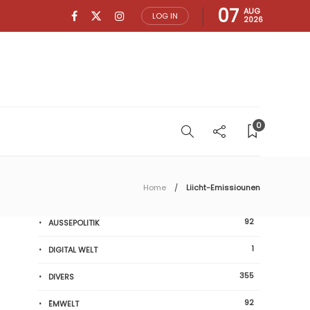
07
AUG
LOG IN
2026
0
Home
Liicht-Emissiounen
92
AUSSEPOLITIK
1
DIGITAL WELT
355
DIVERS
92
ËMWELT