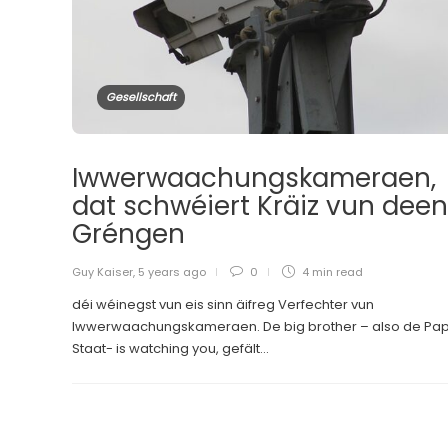
Gesellschaft
Iwwerwaachungskameraen,
dat schwéiert Kräiz vun dee
Gréngen
Guy Kaiser
,
5 years ago
0
4 min
read
déi wéinegst vun eis sinn äifreg Verfechter vun
Iwwerwaachungskameraen. De big brother – also de Pa
Staat- is watching you, gefält...