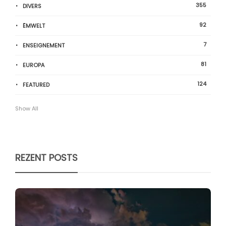
355
DIVERS
92
ËMWELT
7
ENSEIGNEMENT
81
EUROPA
124
FEATURED
Show All
REZENT POSTS