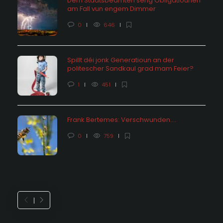
Dem Staatsbeamten seng Obligatiounen
am Fall vun engem Dimmer
0
646
Spillt déi jonk Generatioun an der
politescher Sandkaul grad mam Feier?
1
451
Frank Bertemes: Verschwunden….
0
759