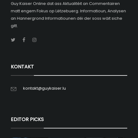
Guy Kaiser Online dat ass Aktualitéit an Commentairen
matt engem Fokus op Lëtzebuerg. Informatioun, Analysen
an Hannergrond Informatiounen déi der soss wäit siche
gitt.
KONTAKT
kontakt@guykaiser.lu
EDITOR PICKS