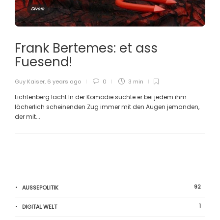
Divers
Frank Bertemes: et ass
Fuesend!
Guy Kaiser
,
6 years ago
0
3 min
Lichtenberg lacht In der Komödie suchte er bei jedem ihm
lächerlich scheinenden Zug immer mit den Augen jemanden,
der mit...
92
AUSSEPOLITIK
1
DIGITAL WELT