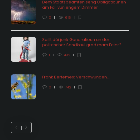
Dem Staatsbeamten seng Obligatiounen
am Fall vun engem Dimmer
0
615
Spillt déi jonk Generatioun an der
politescher Sandkaul grad mam Feier?
1
432
Frank Bertemes: Verschwunden….
0
742