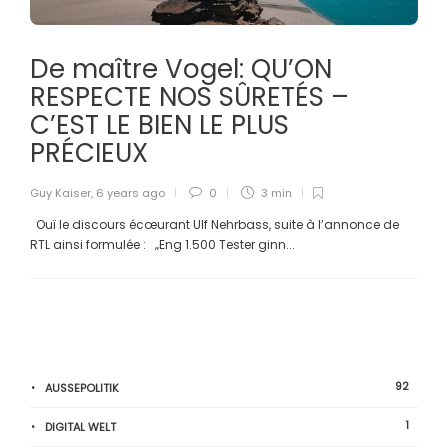
De maître Vogel: QU’ON
RESPECTE NOS SÛRETÉS –
C’EST LE BIEN LE PLUS
PRÉCIEUX
Guy Kaiser
,
6 years ago
0
3 min
Ouï le discours écœurant Ulf Nehrbass, suite à l’annonce de
RTL ainsi formulée : „Eng 1.500 Tester ginn...
92
AUSSEPOLITIK
1
DIGITAL WELT