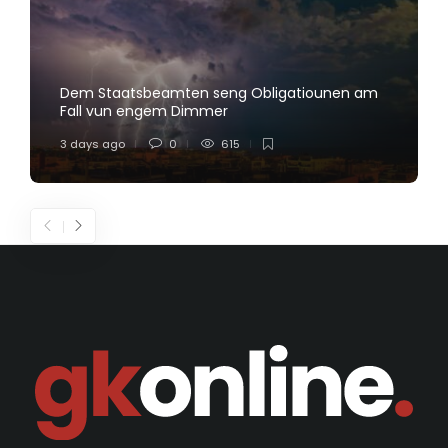
Dem Staatsbeamten seng Obligatiounen am
Fall vun engem Dimmer
3 days ago
0
615