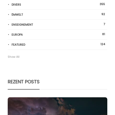
355
DIVERS
92
ËMWELT
7
ENSEIGNEMENT
81
EUROPA
124
FEATURED
Show All
REZENT POSTS