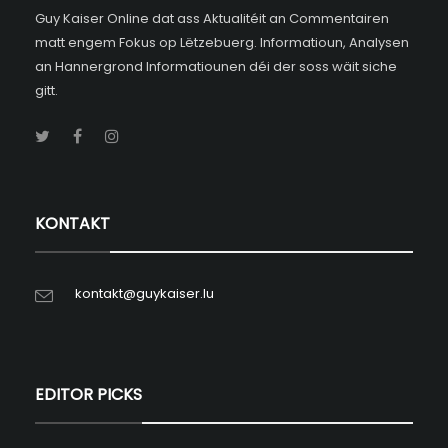
Guy Kaiser Online dat ass Aktualitéit an Commentairen
matt engem Fokus op Lëtzebuerg. Informatioun, Analysen
an Hannergrond Informatiounen déi der soss wäit siche
gitt.
KONTAKT
kontakt@guykaiser.lu
EDITOR PICKS