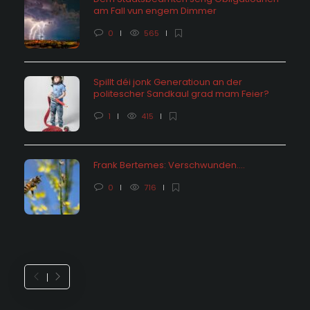
am Fall vun engem Dimmer
0
565
Spillt déi jonk Generatioun an der
politescher Sandkaul grad mam Feier?
1
415
Frank Bertemes: Verschwunden….
0
716