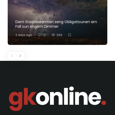
Dem Staatsbeamten seng Obligatiounen am
Fall vun engem Dimmer
2 days ago
0
565