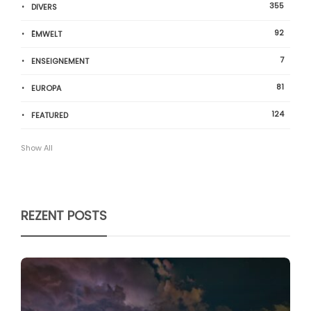
355
DIVERS
92
ËMWELT
7
ENSEIGNEMENT
81
EUROPA
124
FEATURED
Show All
REZENT POSTS