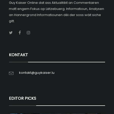
Guy Kaiser Online dat ass Aktualitéit an Commentairen
matt engem Fokus op Lëtzebuerg. Informatioun, Analysen
an Hannergrond Informatiounen déi der soss wäit siche
gitt.
KONTAKT
kontakt@guykaiser.lu
EDITOR PICKS