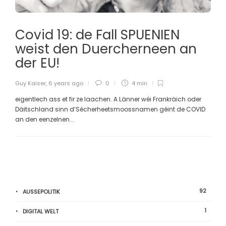
Covid 19: de Fall SPUENIEN
weist den Duercherneen an
der EU!
Guy Kaiser
,
6 years ago
0
4 min
eigentlech ass et fir ze laachen. A Länner wéi Frankräich oder
Däitschland sinn d’Sécherheetsmoossnamen géint de COVID
an den eenzelnen...
92
AUSSEPOLITIK
1
DIGITAL WELT