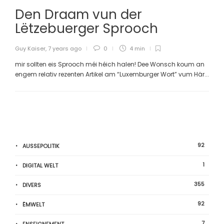
Den Draam vun der
Lëtzebuerger Sprooch
Guy Kaiser
,
7 years ago
0
4 min
mir sollten eis Sprooch méi héich halen! Dee Wonsch koum an
engem relativ rezenten Artikel am “Luxemburger Wort” vum Här...
92
AUSSEPOLITIK
1
DIGITAL WELT
355
DIVERS
92
ËMWELT
7