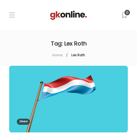
0
Tag:
Lex Roth
Home
Lex Roth
Divers