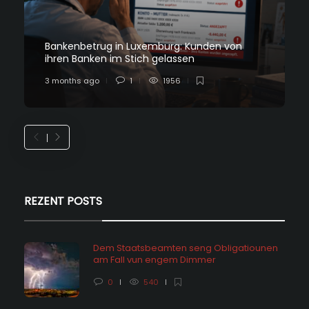
Bankenbetrug in Luxemburg: Kunden von
ihren Banken im Stich gelassen
3 months ago
1
1956
REZENT POSTS
Dem Staatsbeamten seng Obligatiounen
am Fall vun engem Dimmer
0
540