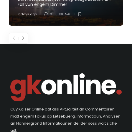
Fall vun engem Dimmer
2 days ago
0
540
Guy Kaiser Online dat ass Aktualitéit an Commentairen
matt engem Fokus op Lëtzebuerg. Informatioun, Analysen
an Hannergrond Informatiounen déi der soss wäit siche
gitt.