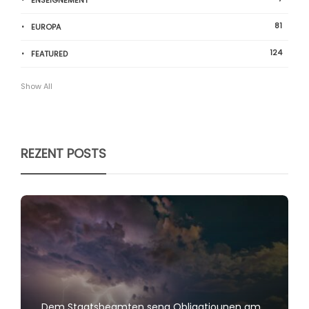
ENSEIGNEMENT
81
EUROPA
124
FEATURED
Show All
REZENT POSTS
Dem Staatsbeamten seng Obligatiounen am