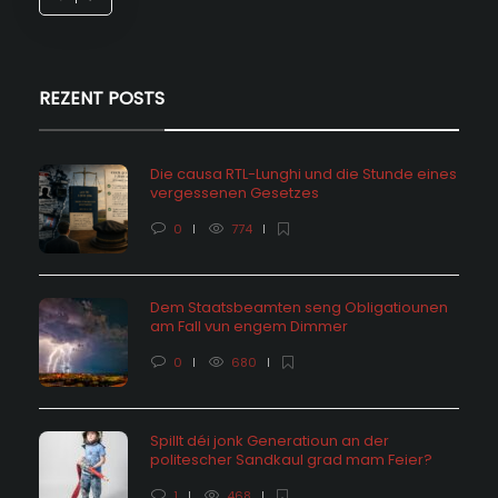
REZENT POSTS
Die causa RTL-Lunghi und die Stunde eines
vergessenen Gesetzes
0
774
Dem Staatsbeamten seng Obligatiounen
am Fall vun engem Dimmer
0
680
Spillt déi jonk Generatioun an der
politescher Sandkaul grad mam Feier?
1
468