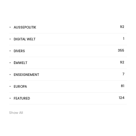
92
AUSSEPOLITIK
1
DIGITAL WELT
355
DIVERS
92
ËMWELT
7
ENSEIGNEMENT
81
EUROPA
124
FEATURED
Show All