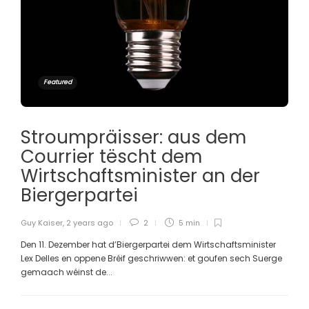
Featured
Stroumpräisser: aus dem
Courrier tëscht dem
Wirtschaftsminister an der
Biergerpartei
Guy Kaiser
,
2 years ago
2
5 min
Den 11. Dezember hat d’Biergerpartei dem Wirtschaftsminister
Lex Delles en oppene Bréif geschriwwen: et goufen sech Suerge
gemaach wéinst de...