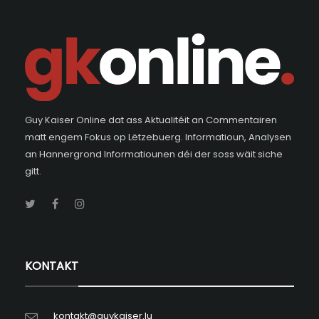
Guy Kaiser Online dat ass Aktualitéit an Commentairen
matt engem Fokus op Lëtzebuerg. Informatioun, Analysen
an Hannergrond Informatiounen déi der soss wäit siche
gitt.
KONTAKT
kontakt@guykaiser.lu