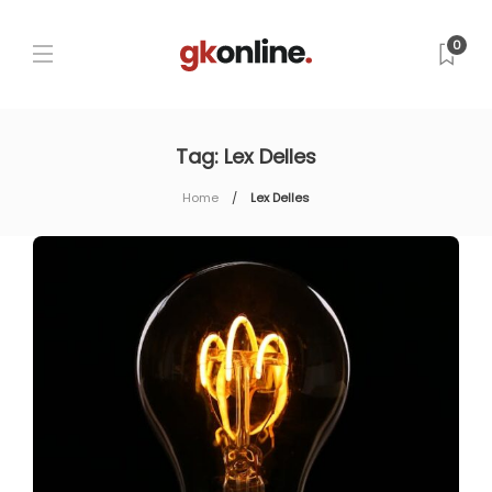
0
Tag:
Lex Delles
Home
Lex Delles