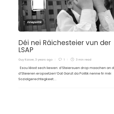
Innepolitik
Déi nei Räichesteier vun der
LSAP
Guy Kaiser
,
3 years ago
1
3 min
read
Esou léisst sech liewen: d’Steiersuen drop maachen an 
d’Steieren eropsetzen! Dat Ganzt da Politik nenne fir méi
Sozialgerechtegkeet....