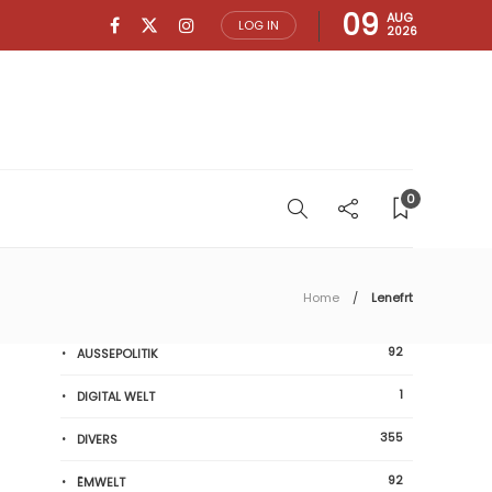
09
AUG
LOG IN
2026
0
Home
Lenefrt
92
AUSSEPOLITIK
1
DIGITAL WELT
355
DIVERS
92
ËMWELT