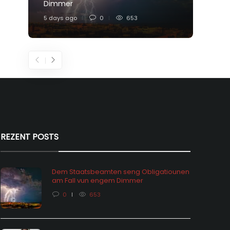
Dimmer
Feier
5 days ago
0
653
1 week
REZENT POSTS
Dem Staatsbeamten seng Obligatiounen
am Fall vun engem Dimmer
0
653