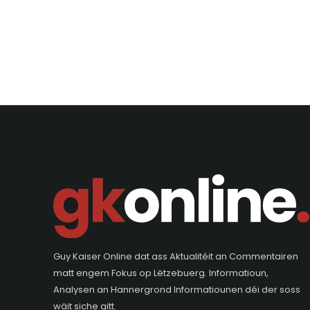
Guy Kaiser Online dat ass Aktualitéit an Commentairen
matt engem Fokus op Lëtzebuerg. Informatioun,
Analysen an Hannergrond Informatiounen déi der soss
wäit siche gitt.