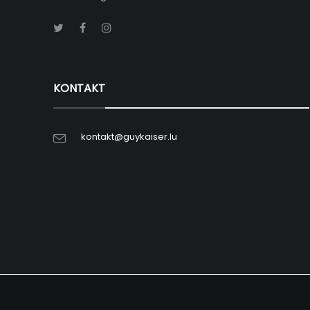
KONTAKT
kontakt@guykaiser.lu