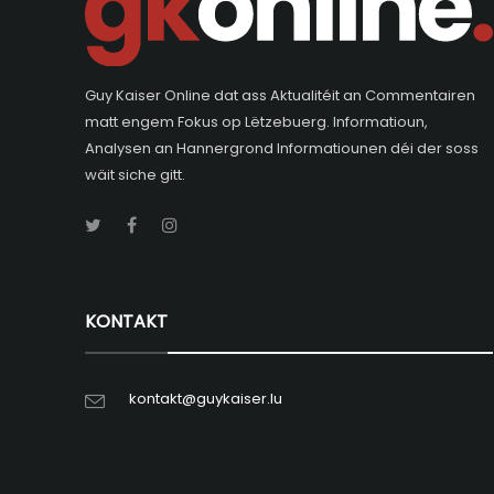
Guy Kaiser Online dat ass Aktualitéit an Commentairen
matt engem Fokus op Lëtzebuerg. Informatioun,
Analysen an Hannergrond Informatiounen déi der soss
wäit siche gitt.
KONTAKT
kontakt@guykaiser.lu