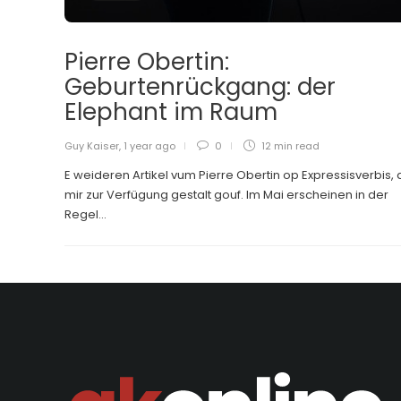
Pierre Obertin:
Geburtenrückgang: der
Elephant im Raum
Guy Kaiser
,
1 year ago
0
12 min
read
E weideren Artikel vum Pierre Obertin op Expressisverbis,
mir zur Verfügung gestalt gouf. Im Mai erscheinen in der
Regel...