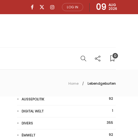
09
AUG
LOG IN
2026
0
Home
Lebendgeburten
92
AUSSEPOLITIK
1
DIGITAL WELT
355
DIVERS
92
ËMWELT