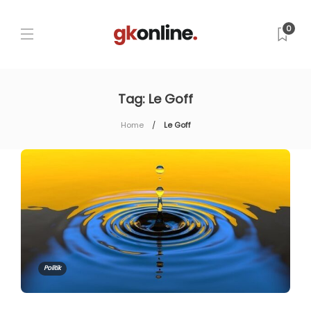
0
Tag:
Le Goff
Home
Le Goff
Politik