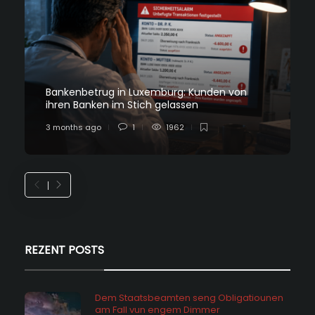
Bankenbetrug in Luxemburg: Kunden von
ihren Banken im Stich gelassen
3 months ago
1
1962
REZENT POSTS
Dem Staatsbeamten seng Obligatiounen
am Fall vun engem Dimmer