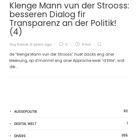
Klenge Mann vun der Strooss:
besseren Dialog fir
Transparenz an der Politik!
(4)
Guy Kaiser
,
6 years ago
0
4 min
de “klenge Mann vun der Strooss” huet dacks eng aner
Meenung, op d’mannst eng aner Approche ewéi “d’Elite”, wat
déi...
92
AUSSEPOLITIK
1
DIGITAL WELT
355
DIVERS