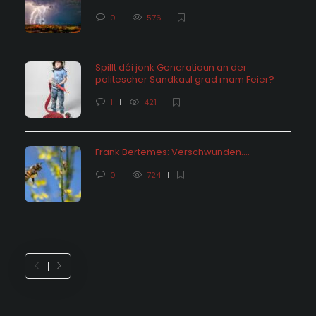
0
576
Spillt déi jonk Generatioun an der
politescher Sandkaul grad mam Feier?
1
421
Frank Bertemes: Verschwunden….
0
724