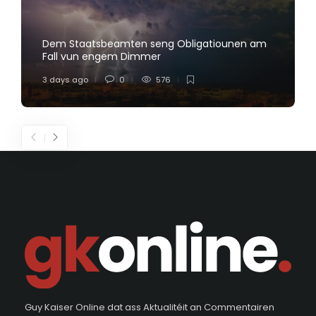
Dem Staatsbeamten seng Obligatiounen am
Fall vun engem Dimmer
3 days ago
0
576
Guy Kaiser Online dat ass Aktualitéit an Commentairen