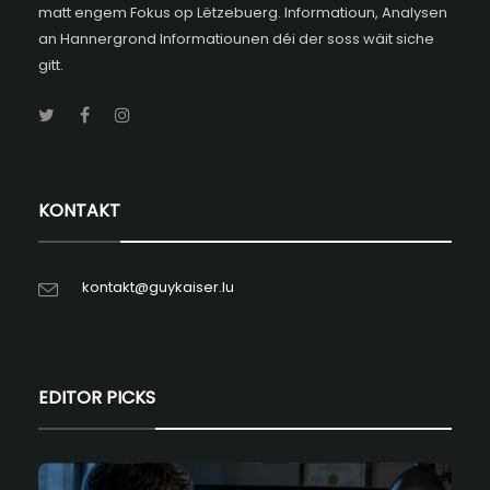
matt engem Fokus op Lëtzebuerg. Informatioun, Analysen
an Hannergrond Informatiounen déi der soss wäit siche
gitt.
KONTAKT
kontakt@guykaiser.lu
EDITOR PICKS