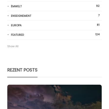
92
ËMWELT
7
ENSEIGNEMENT
81
EUROPA
124
FEATURED
Show All
REZENT POSTS