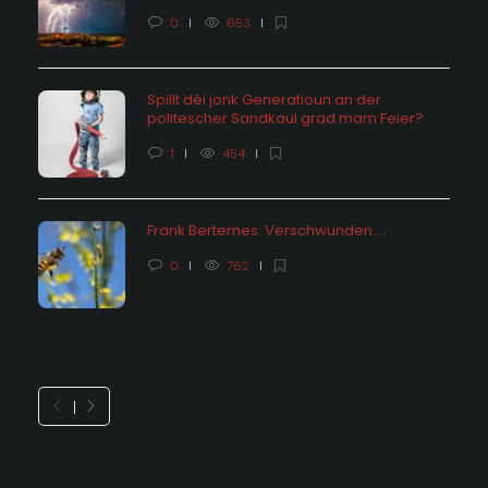
0
653
Spillt déi jonk Generatioun an der
politescher Sandkaul grad mam Feier?
1
454
Frank Bertemes: Verschwunden….
0
762