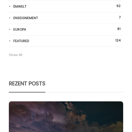
92
ËMWELT
7
ENSEIGNEMENT
81
EUROPA
124
FEATURED
Show All
REZENT POSTS